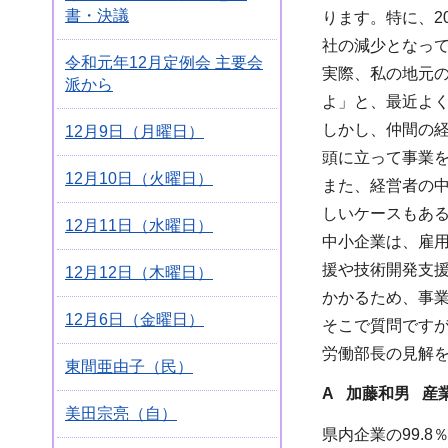
書・決議
ります。特に、2
社の減少となっ
令和元年12月定例会 主要会
実際、私の地元
派から
よ」と、最近よ
しかし、仲間の
12月9日（月曜日）
頭に立って事業
12月10日（火曜日）
また、経営者の
しいケースもあ
12月11日（水曜日）
中小企業は、雇
援や技術開発支
12月12日（木曜日）
かかるため、事
12月6日（金曜日）
そこで質問です
労働部長の見解
東間亜由子（民）
A 加藤和男 産
美田宗亮（自）
県内企業の99.