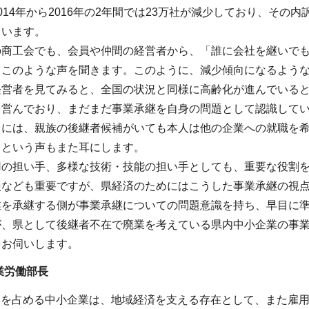
014年から2016年の2年間では23万社が減少しており、その
ています。
の商工会でも、会員や仲間の経営者から、「誰に会社を継いで
くこのような声を聞きます。このように、減少傾向になるよう
経営者を見てみると、全国の状況と同様に高齢化が進んでいる
を営んでおり、まだまだ事業承継を自身の問題として認識して
中には、親族の後継者候補がいても本人は他の企業への就職を
るという声もまた耳にします。
用の担い手、多様な技術・技能の担い手としても、重要な役割
援なども重要ですが、県経済のためにはこうした事業承継の視
業を承継する側が事業承継についての問題意識を持ち、早目に
が、県として後継者不在で廃業を考えている県内中小企業の事
をお伺いします。
業労働部長
8％を占める中小企業は、地域経済を支える存在として、また雇