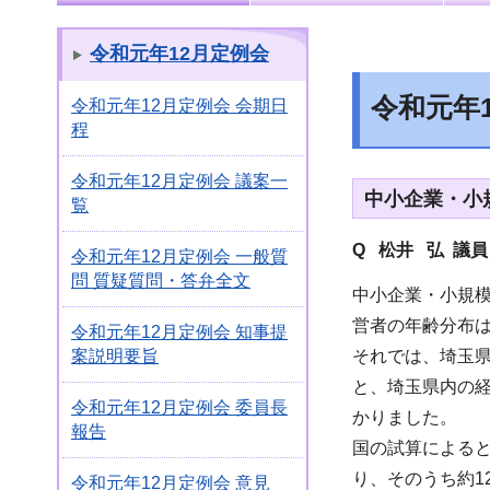
令和元年12月定例会
令和元年
令和元年12月定例会 会期日
程
令和元年12月定例会 議案一
中小企業・小
覧
Q 松井 弘 議
令和元年12月定例会 一般質
問 質疑質問・答弁全文
中小企業・小規模
営者の年齢分布は
令和元年12月定例会 知事提
それでは、埼玉県
案説明要旨
と、埼玉県内の経
令和元年12月定例会 委員長
かりました。
報告
国の試算によると
り、そのうち約1
令和元年12月定例会 意見