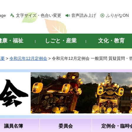
age
文字サイズ・色合い変更
音声読み上げ
ふりがなON
健康・福祉
しごと・産業
文化・教育
概要
>
令和元年12月定例会
> 令和元年12月定例会 一般質問 質疑質問
議員名簿
委員会
定例会・臨時