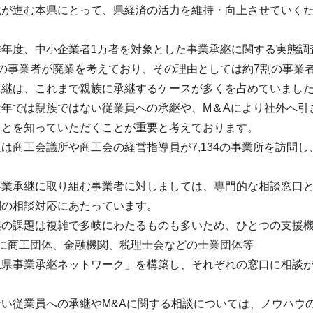
化が進む本県にとって、県経済の活力を維持・向上させていく
年度、中小企業者1万者を対象とした事業承継に関する実態調査
割の事業者が廃業を考えており、その理由としては約7割の事業
承継は、これまで親族に承継するケースが多くを占めていまし
近年では親族ではない従業員への承継や、M＆Aにより社外へ引
ことを知っていただくことが重要と考えております。
は商工会議所や商工会の経営指導員が7,134の事業所を訪問
事業承継に取り組む事業者に対しましては、専門的な相談窓口
別の相談対応にあたっています。
継の課題は複雑で多岐にわたるものも多いため、ひとつの支援
月に商工団体、金融機関、税理士会などの士業団体等
玉県事業承継ネットワーク」を構築し、それぞれの窓口に相談
ない従業員への承継やM&Aに関する相談については、ノウハウ