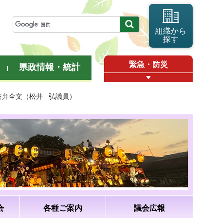
組織から
探す
緊急・防災
県政情報・統計
・答弁全文（松井 弘議員）
会
各種ご案内
議会広報