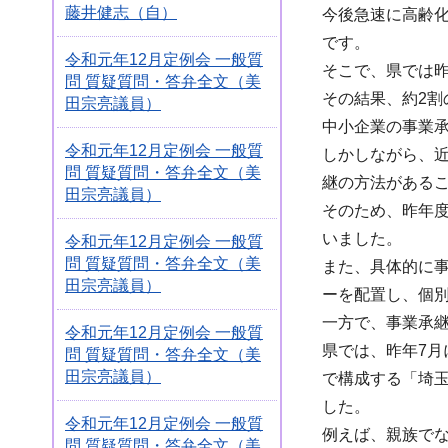
藤井健志（自）
今後急速に高齢
です。
令和元年12月定例会 一般質
そこで、県では昨
問 質疑質問・答弁全文（美
その結果、約2
田宗亮議員）
中小企業の事業
令和元年12月定例会 一般質
しかしながら、
問 質疑質問・答弁全文（美
継の方法がある
田宗亮議員）
そのため、昨年度
いました。
令和元年12月定例会 一般質
問 質疑質問・答弁全文（美
また、具体的に
田宗亮議員）
ーを配置し、個
一方で、事業承
令和元年12月定例会 一般質
県では、昨年7
問 質疑質問・答弁全文（美
田宗亮議員）
で構成する「埼
した。
令和元年12月定例会 一般質
例えば、親族で
問 質疑質問・答弁全文（美