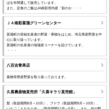
ばを年間通して販売しています。
また、定食のご飯はJA南彩管内産「彩のか・・・
ＪＡ南彩菖蒲グリーンセンター
菖蒲町の登録生産者の野菜・果物をはじめ、埼玉県産野菜を中
心に取り扱っています。
菖蒲町の生産者の地場産コーナーを設けています。
・・・
八百吉青果店
葉物等県産野菜を取り扱っております。
久喜農産物直売所「久喜キラリ直売館」
梨（取扱期間8月～10月）、ブドウ（取扱期間9月～10月）、
いちご「とちおとめ」（取扱期間12月～5月）、また、旬の野