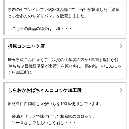
県内のセブンイレブン約360店舗にて、当社が製造した「緑茶
と小倉あんのちぎりパン」を販売しました。
こちらの商品の緑茶は、埼・・・
折原コンニャク店
埼玉県産こんにゃく芋（秩父の生産者の方が3年間手塩にかけ、
JAちちぶ営農経済部が出荷）を原材料に、県内唯一のこんにゃ
く粉加工所に・・・
しらおかおばちゃんコロッケ加工所
原材料に白岡産じゃがいもを100％使用しています。
醤油とザラメで味付けした和風味のコロッケ。
ソースなしでもおいしく召し・・・