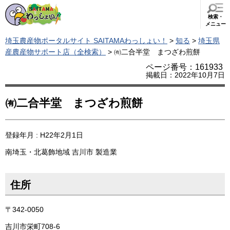
検索・
メニュー
埼玉農産物ポータルサイト SAITAMAわっしょい！
>
知る
>
埼玉県
産農産物サポート店（全検索）
> ㈲二合半堂 まつざわ煎餅
ページ番号：161933
掲載日：2022年10月7日
㈲二合半堂 まつざわ煎餅
登録年月 : H22年2月1日
南埼玉・北葛飾地域
吉川市
製造業
住所
〒342-0050
吉川市栄町708-6