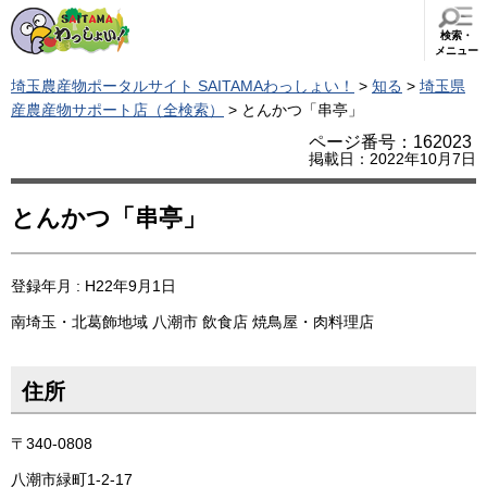
検索・
メニュー
埼玉農産物ポータルサイト SAITAMAわっしょい！
>
知る
>
埼玉県
産農産物サポート店（全検索）
> とんかつ「串亭」
ページ番号：162023
掲載日：2022年10月7日
とんかつ「串亭」
登録年月 : H22年9月1日
南埼玉・北葛飾地域
八潮市
飲食店
焼鳥屋・肉料理店
住所
〒340-0808
八潮市緑町1-2-17