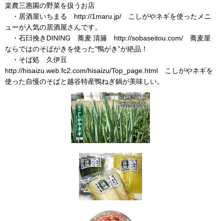
楽農三惠園の野菜を扱うお店
・居酒屋いちまる http://1maru.jp/ こしがやネギを使ったメニ
ューが人気の居酒屋さんです。
・石臼挽きDINING 蕎麦 清籐 http://sobaseitou.com/ 蕎麦屋
ならではのそばがきを使った“鴨がき”が絶品！
・そば処 久伊豆
http://hisaizu.web.fc2.com/hisaizu/Top_page.html こしがやネギを
使った自慢のそばと越谷特産鴨ねぎ鍋が美味しい。