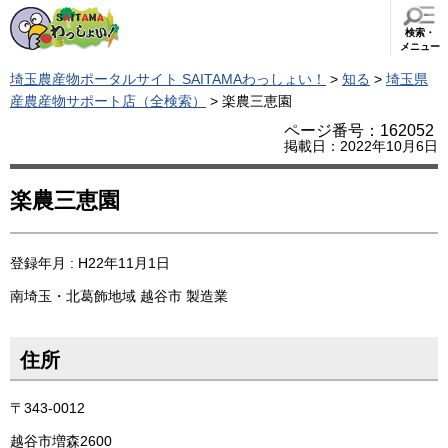
検索・
メニュー
埼玉農産物ポータルサイト SAITAMAわっしょい！
>
知る
>
埼玉県
産農産物サポート店（全検索）
> 楽農三恵園
ページ番号：162052
掲載日：2022年10月6日
楽農三恵園
登録年月 : H22年11月1日
南埼玉・北葛飾地域
越谷市
製造業
住所
〒343-0012
越谷市増森2600