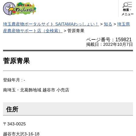
検索・
メニュー
埼玉農産物ポータルサイト SAITAMAわっしょい！
>
知る
>
埼玉県
産農産物サポート店（全検索）
> 菅原青果
ページ番号：159821
掲載日：2022年10月7日
菅原青果
登録年月 : -
南埼玉・北葛飾地域
越谷市
小売店
住所
〒343-0025
越谷市大沢3-16-18