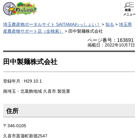
検索・
メニュー
埼玉農産物ポータルサイト SAITAMAわっしょい！
>
知る
>
埼玉県
産農産物サポート店（全検索）
> 田中製麺株式会社
ページ番号：163691
掲載日：2022年10月7日
田中製麺株式会社
登録年月 : H29.10.1
南埼玉・北葛飾地域
久喜市
製造業
住所
〒346-0105
久喜市菖蒲町新堀2547