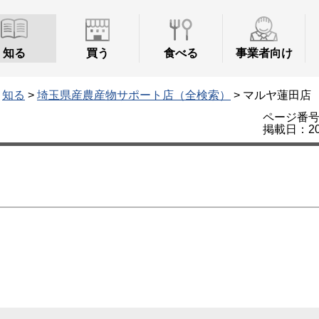
知る
買う
食べる
事業者向け
>
知る
>
埼玉県産農産物サポート店（全検索）
> マルヤ蓮田店
ページ番号：
掲載日：20