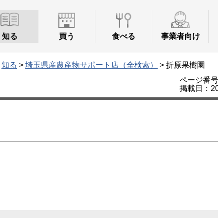
知る
買う
食べる
事業者向け
>
知る
>
埼玉県産農産物サポート店（全検索）
> 折原果樹園
ページ番号：
掲載日：20