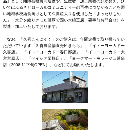
品】として組織横断農商連携や、生産者・加工業者の顔が見え、ひ
いてはふるさとローカルコミュニティーの再生につながることを願
い地域学校給食向けとして久喜産大豆を使用した「まったりもめ
ん」（水分を絞りきった濃厚で固い木綿豆腐、要事前お問合せ）を
製造・加工いたしております。
なお、「久喜こんにゃく」のご購入は、年間定番で取り扱ってい
ただいています「久喜農産物直売所きらら」、「イトーヨーカドー
久喜店」、「イトーヨーカドー春日部店」、「イトーヨーカドー大
宮宮原店」、「ベイシア栗橋店」、「ヨークマートモラージュ菖蒲
店（2008.11下旬OPEN）」などにてお願いいたします。