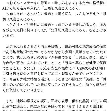
＜おでん・ステーキに最適＞：味しみをよくするために格子状に
細かく切り込みを入れた「三角切久喜こんにゃく」
＜肉じゃが・きんぴらに最適＞：細く切り、長さをそろえた「細
切り久喜こんにゃく」
＜とん汁・ピリ辛炒めに最適＞：歯ごたえを楽しめるよう、厚み
を残して短冊に切りそろえた「短冊切久喜こんにゃく」などがござ
います。
活力あふれるふるさと埼玉を目指し、継続可能な地方経済の循環
である地産地消のためにささやかながら参画・貢献させていただく
ことで、我がふるさとの誇るべき特徴である「日照量が多く、豊か
な自然の恵みにあふれていること」と「県民の暮らしが健康で笑顔
であること」を発信し、安心と安全を根底に710万県民の皆様向け
に引き続き使命と責任を持って加工・製造をさせていただくこと
で、今後も弊社の特性を活かし、ふるさとの皆様の「笑顔」と「健
康」のために少しでもお役に立つことのできるよう、新たな商品作
りに取組んでまいります。
また、地域の環境との調和、正確な表示、優れた品質（3E）の認
証基準に適合し、県にお勧めを賜っております【ふるさと認証食