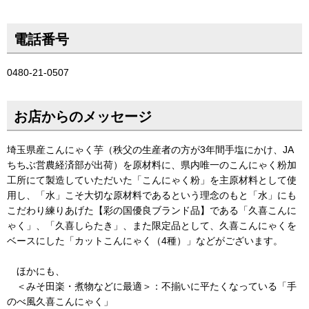
電話番号
0480-21-0507
お店からのメッセージ
埼玉県産こんにゃく芋（秩父の生産者の方が3年間手塩にかけ、JA
ちちぶ営農経済部が出荷）を原材料に、県内唯一のこんにゃく粉加
工所にて製造していただいた「こんにゃく粉」を主原材料として使
用し、「水」こそ大切な原材料であるという理念のもと「水」にも
こだわり練りあげた【彩の国優良ブランド品】である「久喜こんに
ゃく」、「久喜しらたき」、また限定品として、久喜こんにゃくを
ベースにした「カットこんにゃく（4種）」などがございます。
ほかにも、
＜みそ田楽・煮物などに最適＞：不揃いに平たくなっている「手
のべ風久喜こんにゃく」