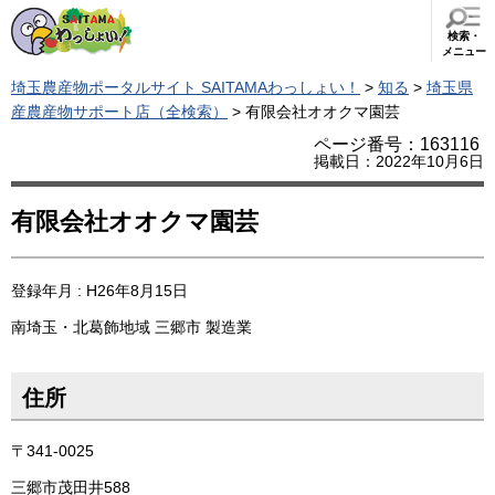
検索・
メニュー
埼玉農産物ポータルサイト SAITAMAわっしょい！
>
知る
>
埼玉県
産農産物サポート店（全検索）
> 有限会社オオクマ園芸
ページ番号：163116
掲載日：2022年10月6日
有限会社オオクマ園芸
登録年月 : H26年8月15日
南埼玉・北葛飾地域
三郷市
製造業
住所
〒341-0025
三郷市茂田井588