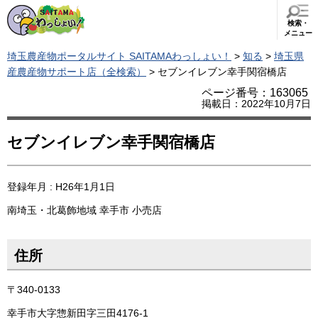
検索・
メニュー
埼玉農産物ポータルサイト SAITAMAわっしょい！
>
知る
>
埼玉県
産農産物サポート店（全検索）
> セブンイレブン幸手関宿橋店
ページ番号：163065
掲載日：2022年10月7日
セブンイレブン幸手関宿橋店
登録年月 : H26年1月1日
南埼玉・北葛飾地域
幸手市
小売店
住所
〒340-0133
幸手市大字惣新田字三田4176-1