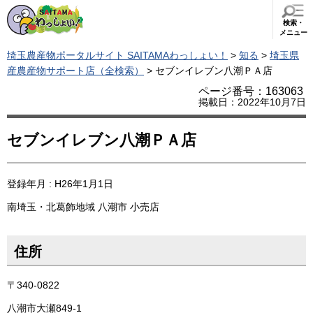
検索・
メニュー
埼玉農産物ポータルサイト SAITAMAわっしょい！
>
知る
>
埼玉県
産農産物サポート店（全検索）
> セブンイレブン八潮ＰＡ店
ページ番号：163063
掲載日：2022年10月7日
セブンイレブン八潮ＰＡ店
登録年月 : H26年1月1日
南埼玉・北葛飾地域
八潮市
小売店
住所
〒340-0822
八潮市大瀬849-1