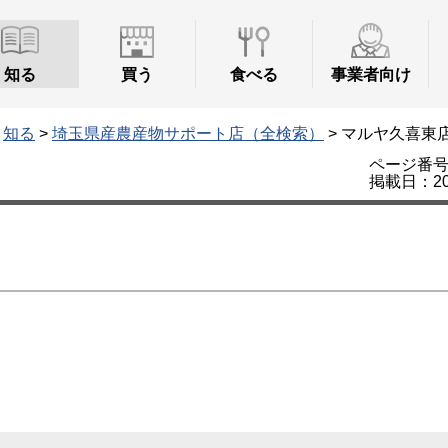
知る
買う
食べる
事業者向け
>
知る
>
埼玉県産農産物サポート店（全検索）
> マルヤ久喜東
ページ番号：
掲載日：20