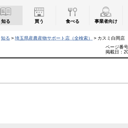
知る
買う
食べる
事業者向け
>
知る
>
埼玉県産農産物サポート店（全検索）
> カスミ白岡店
ページ番号：
掲載日：20