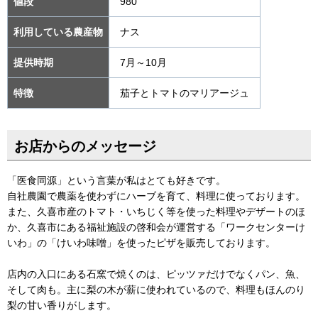
値段
980
利用している農産物
ナス
提供時期
7月～10月
特徴
茄子とトマトのマリアージュ
お店からのメッセージ
「医食同源」という言葉が私はとても好きです。
自社農園で農薬を使わずにハーブを育て、料理に使っております。
また、久喜市産のトマト・いちじく等を使った料理やデザートのほ
か、久喜市にある福祉施設の啓和会が運営する「ワークセンターけ
いわ」の「けいわ味噌」を使ったピザを販売しております。
店内の入口にある石窯で焼くのは、ピッツァだけでなくパン、魚、
そして肉も。主に梨の木が薪に使われているので、料理もほんのり
梨の甘い香りがします。