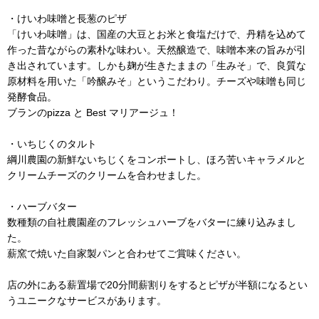
・けいわ味噌と長葱のピザ
「けいわ味噌」は、国産の大豆とお米と食塩だけで、丹精を込めて
作った昔ながらの素朴な味わい。天然醸造で、味噌本来の旨みが引
き出されています。しかも麹が生きたままの「生みそ」で、良質な
原材料を用いた「吟醸みそ」というこだわり。チーズや味噌も同じ
発酵食品。
ブランのpizza と Best マリアージュ！
・いちじくのタルト
綱川農園の新鮮ないちじくをコンポートし、ほろ苦いキャラメルと
クリームチーズのクリームを合わせました。
・ハーブバター
数種類の自社農園産のフレッシュハーブをバターに練り込みまし
た。
薪窯で焼いた自家製パンと合わせてご賞味ください。
店の外にある薪置場で20分間薪割りをするとピザが半額になるとい
うユニークなサービスがあります。