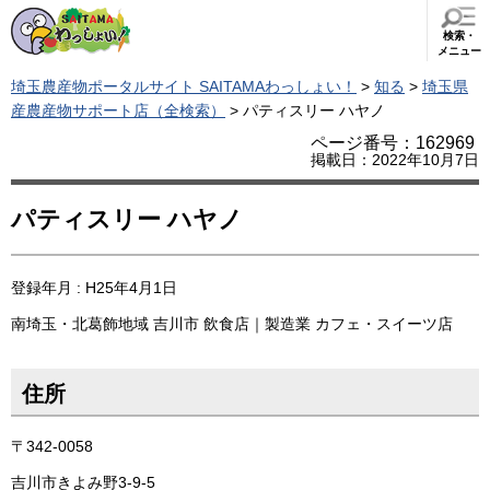
検索・
メニュー
埼玉農産物ポータルサイト SAITAMAわっしょい！
>
知る
>
埼玉県
産農産物サポート店（全検索）
> パティスリー ハヤノ
ページ番号：162969
掲載日：2022年10月7日
パティスリー ハヤノ
登録年月 : H25年4月1日
南埼玉・北葛飾地域
吉川市
飲食店｜製造業
カフェ・スイーツ店
住所
〒342-0058
吉川市きよみ野3-9-5