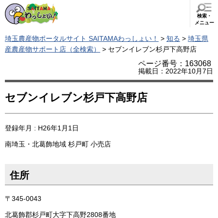
検索・
メニュー
埼玉農産物ポータルサイト SAITAMAわっしょい！
>
知る
>
埼玉県
産農産物サポート店（全検索）
> セブンイレブン杉戸下高野店
ページ番号：163068
掲載日：2022年10月7日
セブンイレブン杉戸下高野店
登録年月 : H26年1月1日
南埼玉・北葛飾地域
杉戸町
小売店
住所
〒345-0043
北葛飾郡杉戸町大字下高野2808番地