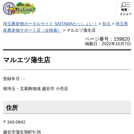
検索・
メニュー
埼玉農産物ポータルサイト SAITAMAわっしょい！
>
知る
>
埼玉県
産農産物サポート店（全検索）
> マルエツ蒲生店
ページ番号：159820
掲載日：2022年10月7日
マルエツ蒲生店
登録年月 : -
南埼玉・北葛飾地域
越谷市
小売店
住所
〒343-0842
越谷市蒲生旭町9-36