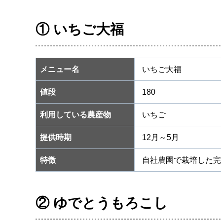
① いちご大福
メニュー名
いちご大福
値段
180
利用している農産物
いちご
提供時期
12月～5月
特徴
自社農園で栽培した完
② ゆでとうもろこし