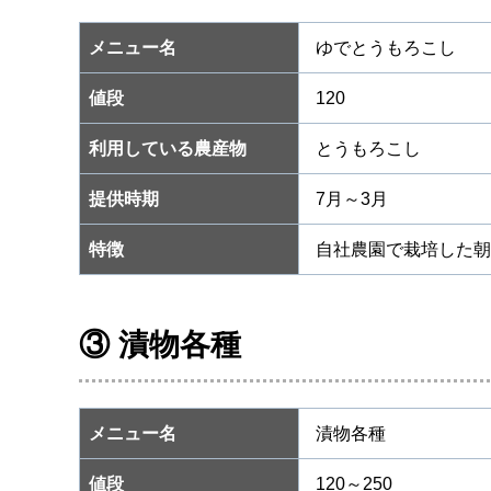
メニュー名
ゆでとうもろこし
値段
120
利用している農産物
とうもろこし
提供時期
7月～3月
特徴
自社農園で栽培した朝
③ 漬物各種
メニュー名
漬物各種
値段
120～250