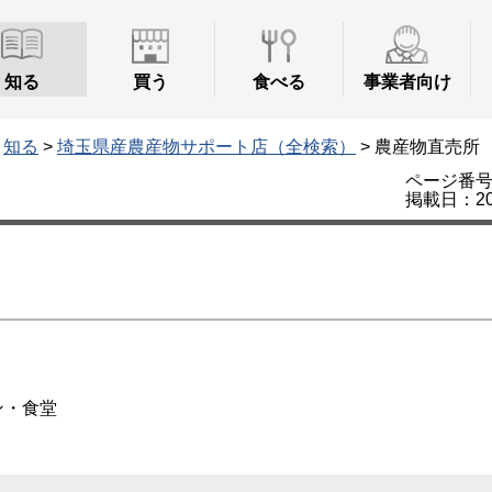
知る
買う
食べる
事業者向け
>
知る
>
埼玉県産農産物サポート店（全検索）
> 農産物直売所
ページ番号：
掲載日：20
ン・食堂