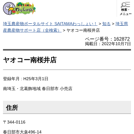
検索・
メニュー
埼玉農産物ポータルサイト SAITAMAわっしょい！
>
知る
>
埼玉県
産農産物サポート店（全検索）
> ヤオコー南桜井店
ページ番号：162872
掲載日：2022年10月7日
ヤオコー南桜井店
登録年月 : H25年3月1日
南埼玉・北葛飾地域
春日部市
小売店
住所
〒344-0116
春日部市大衾496-14