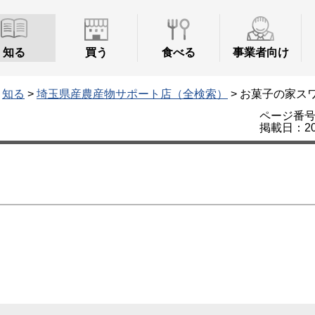
知る
買う
食べる
事業者向け
>
知る
>
埼玉県産農産物サポート店（全検索）
> お菓子の家ス
ページ番号：
掲載日：20