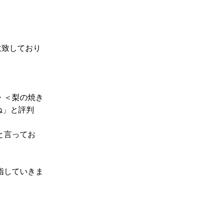
意致しており
・＜梨の焼き
ね」と評判
と言ってお
指していきま