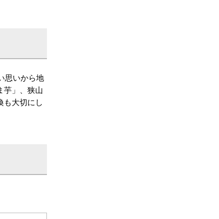
い思いから地
ま芋」、狭山
換も大切にし