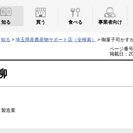
知る
買う
食べる
事業者向け
>
知る
>
埼玉県産農産物サポート店（全検索）
> 御菓子司かす
ページ番号：
掲載日：20
柳
製造業