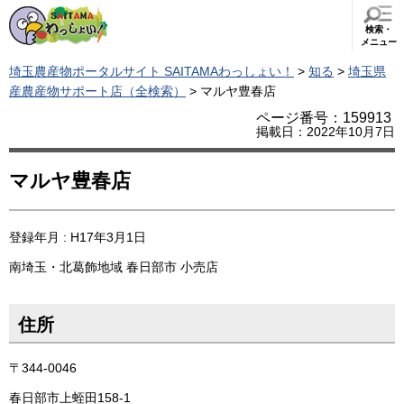
検索・
メニュー
埼玉農産物ポータルサイト SAITAMAわっしょい！
>
知る
>
埼玉県
産農産物サポート店（全検索）
> マルヤ豊春店
ページ番号：159913
掲載日：2022年10月7日
マルヤ豊春店
登録年月 : H17年3月1日
南埼玉・北葛飾地域
春日部市
小売店
住所
〒344-0046
春日部市上蛭田158-1