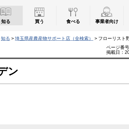
知る
買う
食べる
事業者向け
>
知る
>
埼玉県産農産物サポート店（全検索）
> フローリスト
ページ番号：
掲載日：20
デン