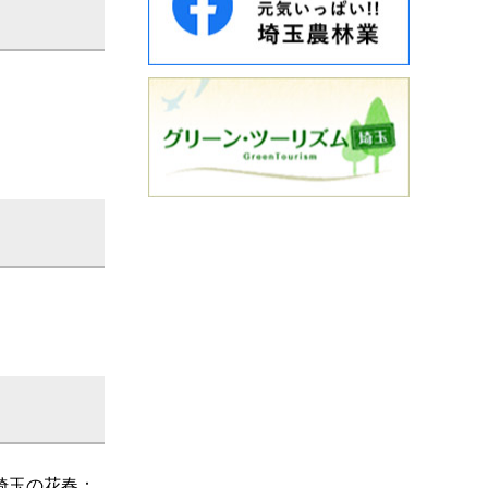
埼玉の花春：