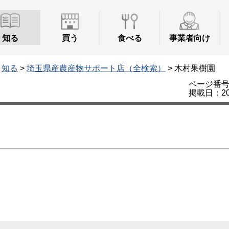
知る
買う
食べる
事業者向け
>
知る
>
埼玉県産農産物サポート店（全検索）
> 木村果樹園
ページ番号：
掲載日：20