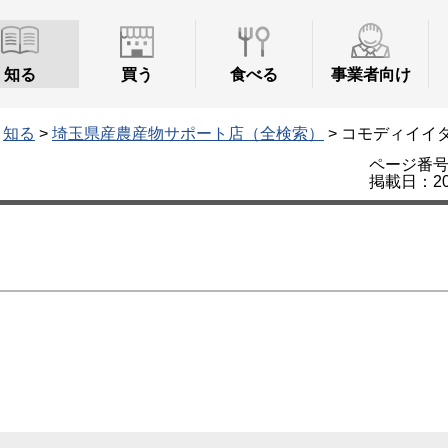
知る
買う
食べる
事業者向け
>
知る
>
埼玉県産農産物サポート店（全検索）
> コモディイイ
ページ番号：
掲載日：20