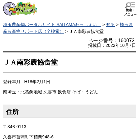
検索・
メニュー
埼玉農産物ポータルサイト SAITAMAわっしょい！
>
知る
>
埼玉県
産農産物サポート店（全検索）
> ＪＡ南彩農協食堂
ページ番号：160072
掲載日：2022年10月7日
ＪＡ南彩農協食堂
登録年月 : H18年2月1日
南埼玉・北葛飾地域
久喜市
飲食店
そば・うどん
住所
〒346-0113
久喜市菖蒲町下栢間948-6