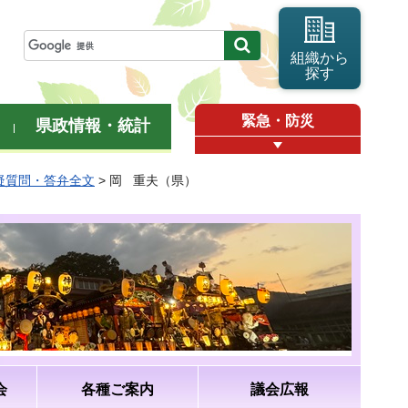
組織から
探す
緊急・防災
県政情報・統計
質疑質問・答弁全文
> 岡 重夫（県）
会
各種ご案内
議会広報