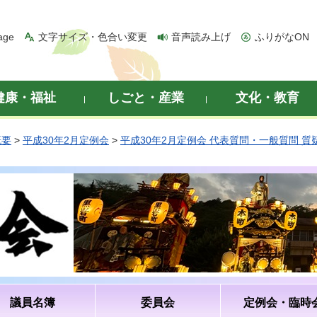
age
文字サイズ・色合い変更
音声読み上げ
ふりがなON
健康・福祉
しごと・産業
文化・教育
概要
>
平成30年2月定例会
>
平成30年2月定例会 代表質問・一般質問 
議員名簿
委員会
定例会・臨時