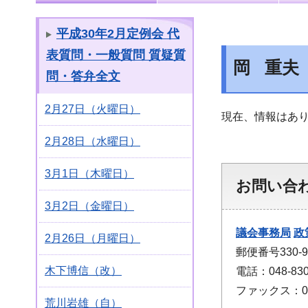
平成30年2月定例会 代
表質問・一般質問 質疑質
岡 重夫
問・答弁全文
2月27日（火曜日）
現在、情報はあ
2月28日（水曜日）
3月1日（木曜日）
お問い合
3月2日（金曜日）
議会事務局
政
2月26日（月曜日）
郵便番号330
木下博信（改）
電話：048-830
ファックス：048
荒川岩雄（自）