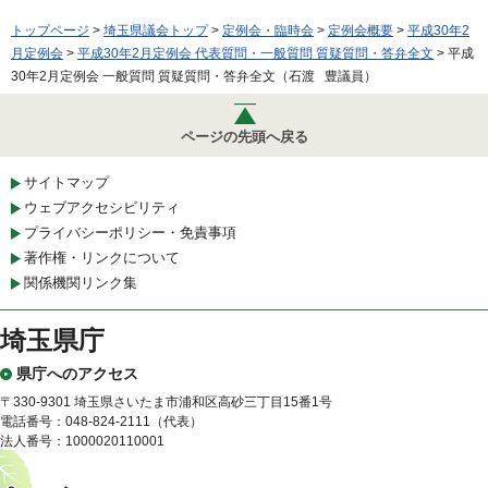
トップページ
>
埼玉県議会トップ
>
定例会・臨時会
>
定例会概要
>
平成30年2
月定例会
>
平成30年2月定例会 代表質問・一般質問 質疑質問・答弁全文
> 平成
30年2月定例会 一般質問 質疑質問・答弁全文（石渡 豊議員）
ページの先頭へ戻る
サイトマップ
ウェブアクセシビリティ
プライバシーポリシー・免責事項
著作権・リンクについて
関係機関リンク集
埼玉県庁
県庁へのアクセス
〒330-9301 埼玉県さいたま市浦和区高砂三丁目15番1号
電話番号：048-824-2111（代表）
法人番号：1000020110001