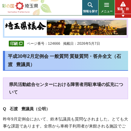
彩の国 埼玉県
緊急・防
情報を探す
メニュー
災
ページ番号：124666
掲載日：2026年5月7日
平成30年2月定例会 一般質問 質疑質問・答弁全文（石
渡 豊議員）
県民活動総合センターにおける障害者用駐車場の拡充につ
いて
Q 石渡 豊議員（公明）
昨年9月定例会において、鈴木弘議員も質問なされました。とても大
事な課題であります。全県から車椅子利用者が来館される施設でご