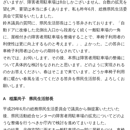
ざいますが、障害者用駐車場は8台しかございません。台数の拡充を
望む声、要望は本当に多くあります。私も昨年6月、総務県民生活委
員会で質疑をいたしました。
鈴木議員の質問に、県民生活部長はこう答弁されております。「自
動ドアに改修した北側出入口から段差なく続く一般駐車場の一角
に、屋根付きの障害者用駐車場を整備することで、車椅子利用者の
利便性は更に向上するものと考えます。」、よかった。この答弁に
車椅子利用者は心からの期待をなされています。
それでは、お伺いします。その後、本県は障害者用駐車場の整備に
ついて具体的な検討をなされたと思います。どのように実現される
のかお答えください。春はそこまで来ています。どうか車椅子利用
者に暖かい春風を送ってくださる答弁を県民生活部長、よろしくお
願いします。
A 稲葉尚子 県民生活部長
平成29年6月の総務県民生活委員会で議員から御提案いただいた
後、県民活動総合センターの障害者用駐車場の拡充についてどのよ
うな整備を行うべきか庁内で検討を進めてまいりました。
その結果、北側玄関に面する一般駐車場の一部に屋根をつけ、車椅