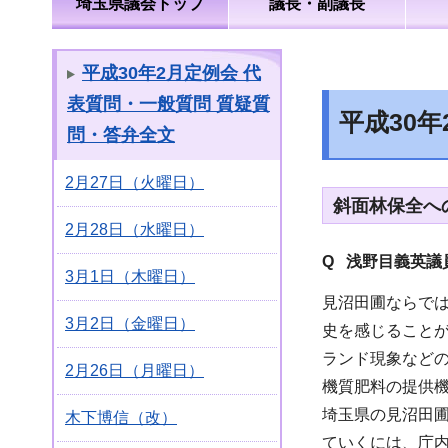
埼玉県議会トップ
議長・副議長
平成30年2月定例会 代
表質問・一般質問 質疑質
平成30
問・答弁全文
2月27日（火曜日）
斜面林保全へ
2月28日（水曜日）
Q 浅野目義英議
3月1日（木曜日）
見沼田圃ならで
3月2日（金曜日）
史を感じること
ランド現象など
2月26日（月曜日）
機質肥料の提供
埼玉県の見沼田
木下博信（改）
ていくには、庁