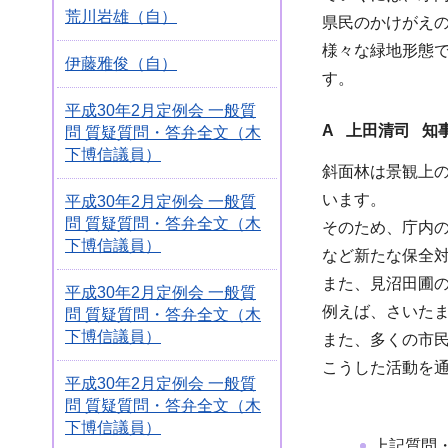
荒川岩雄（自）
県民のかけがえ
様々な緑地形態
伊藤雅俊（自）
す。
平成30年2月定例会 一般質
A 上田清司 知
問 質疑質問・答弁全文（木
下博信議員）
斜面林は景観上
います。
平成30年2月定例会 一般質
問 質疑質問・答弁全文（木
そのため、庁内
下博信議員）
など新たな保全
また、見沼田圃
平成30年2月定例会 一般質
例えば、さいた
問 質疑質問・答弁全文（木
下博信議員）
また、多くの市
こうした活動を
平成30年2月定例会 一般質
問 質疑質問・答弁全文（木
下博信議員）
上記質問