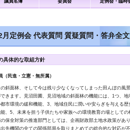
議員名簿
委員会
定例会・臨時
年2月定例会 代表質問 質疑質問・答弁全
の具体的な取組方針
員（民進・立憲・無所属）
はの斜面林、そして今は残り少なくなってしまった田んぼの風
ができます。見沼田圃、見沼地域の斜面林の機能には、1つ、地
の都市環境の緩和機能、3、地域住民に潤いや安らぎを与える歴
機能、5、未来を担う子供たちや家族への環境教育の場としての
圃の保全対策の推進部門としては、企画財政部土地水政策があ
内出先機関の全ての関係部局を取りまとめての総合的な対応が