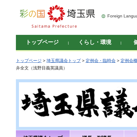
彩の国 埼玉県
Foreign Langu
トップページ
くらし・環境
トップページ
>
埼玉県議会トップ
>
定例会・臨時会
>
定例会
弁全文（浅野目義英議員）