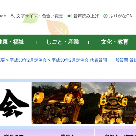
age
文字サイズ・色合い変更
音声読み上げ
ふりがなON
健康・福祉
しごと・産業
文化・教育
概要
>
平成30年2月定例会
>
平成30年2月定例会 代表質問・一般質問 