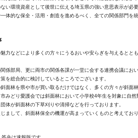
のない環境資産として後世に伝える埼玉県の強い意思表示が必
で一体的な保全・活用・創造を進めるべく、全ての関係部門を
事
の魅力などにより多くの方々にうるおいや安らぎを与えるとと
の関係部局、更に両市の関係各課が一堂に会する連携会議にお
対策を総合的に検討しているところでございます。
の斜面林を県や市が買い取るだけではなく、多くの方々が斜面
ま市みどり愛護会では斜面林において小学校4年生を対象に自然
民団体が斜面林の下草刈りや清掃などを行っております。
通じまして、斜面林保全の機運が高まっていくものと考えてお
・答弁は速報版です。