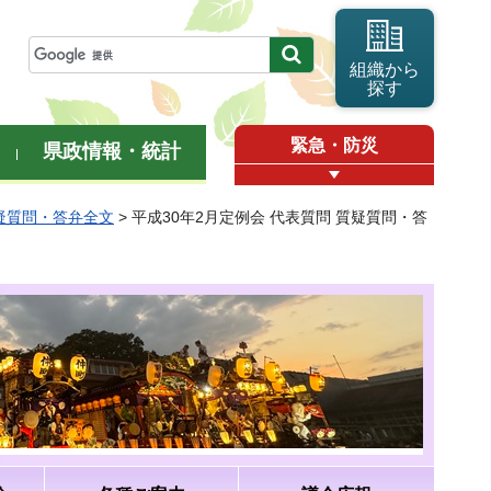
組織から
探す
緊急・防災
県政情報・統計
質疑質問・答弁全文
> 平成30年2月定例会 代表質問 質疑質問・答