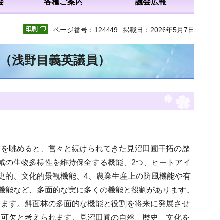
会
各種ご案内
議会広報
ページ番号：124449
掲載日：2026年5月7日
文（浅野目義英議員）
景を眺めると、営々と続けられてきた見沼田圃干拓の歴
域の生物多様性を維持保全する機能、2つ、ヒートアイ
史的、文化的景観機能、4、農業生産上の防風機能や有
機能など、多面的な実に多くの機能と役割があります。
ります。斜面林の多面的な機能と役割を将来に発展させ
不可欠と考えられます。見沼田圃の自然、歴史、文化を