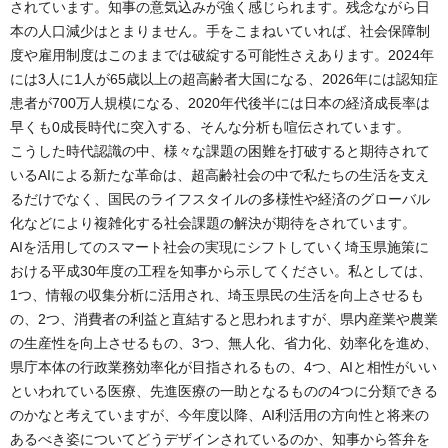
されています。知事の意気込みが強く感じられます。残念ながら日
本の人口減少はとまりません。手をこまねいていれば、社会保障制
度や雇用制度はこのままでは破綻する可能性さえあります。2024年
には3人に1人が65歳以上の超高齢者大国になる、2026年には認知症
患者が700万人規模になる、2020年代後半には日本の経済成長率は
早くも0成長時代に突入する、そんな分析も喧伝されています。
こうした時代認識の中、様々な課題の困難を打破すると期待されて
いるAIによる新たな革命は、超高齢社会の中で私たちの生活を支え
るだけでなく、国民のライフスタイルの多様性や経済のグローバル
化などにより複雑化する社会課題の解決が期待をされています。
AIを活用してのスマート社会の実現にシフトしていく埼玉県施策に
おける平成30年度の工程を知事から示してください。私としては、
1つ、情報の収集分析に活用され、埼玉県民の生活を向上させるも
の、2つ、消費者の利益と直結すると思われますが、県内産業や農業
の生産性を向上させるもの、3つ、無人化、省力化、効率化を進め、
県庁本体の行政業務効率化が目指されるもの、4つ、AIと相性がいい
といわれている医療、先進医療の一助となるものの4つに分類できる
のかなと考えていますが、今年度以降、AI利活用の方向性と将来の
あるべき姿についてどうデザインされているのか、知事から答弁を