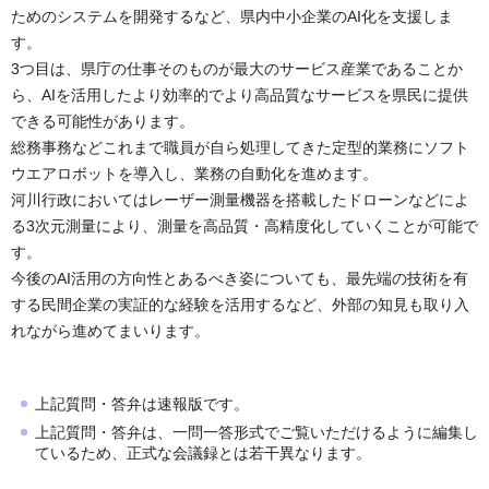
ためのシステムを開発するなど、県内中小企業のAI化を支援しま
す。
3つ目は、県庁の仕事そのものが最大のサービス産業であることか
ら、AIを活用したより効率的でより高品質なサービスを県民に提供
できる可能性があります。
総務事務などこれまで職員が自ら処理してきた定型的業務にソフト
ウエアロボットを導入し、業務の自動化を進めます。
河川行政においてはレーザー測量機器を搭載したドローンなどによ
る3次元測量により、測量を高品質・高精度化していくことが可能で
す。
今後のAI活用の方向性とあるべき姿についても、最先端の技術を有
する民間企業の実証的な経験を活用するなど、外部の知見も取り入
れながら進めてまいります。
上記質問・答弁は速報版です。
上記質問・答弁は、一問一答形式でご覧いただけるように編集し
ているため、正式な会議録とは若干異なります。