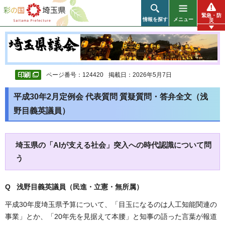
彩の国 埼玉県
緊急・防
情報を探す
メニュー
災
ページ番号：124420
掲載日：2026年5月7日
平成30年2月定例会 代表質問 質疑質問・答弁全文（浅
野目義英議員）
埼玉県の「AIが支える社会」突入への時代認識について問
う
Q 浅野目義英議員（民進・立憲・無所属）
平成30年度埼玉県予算について、「目玉になるのは人工知能関連の
事業」とか、「20年先を見据えて本腰」と知事の語った言葉が報道