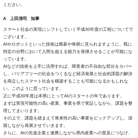
ください。
A 上田清司 知事
スマート社会の実現にシフトしていく平成30年度の工程についてで
ございます。
AIやロボットといった技術は囲碁や将棋に見られますように、既に
特定の分野において人間を超える能力を発揮させることが可能にな
っています。
AIなどの技術を上手に活用すれば、障害者の不自由な部分をカバー
し、バリアフリーの社会をつくるなど経済発展と社会的課題の解決
を両立したスマート社会を構築することも可能になるかもしれな
い。このように思っています。
正に平成30年度は本県にとってAIのスタートの年であります。
まずは実現可能性の高い産業、事業を県で実証しながら、課題を整
理してまいります。
その上で、課題を踏まえて将来性の高い事業をピックアップし、深
堀しながら発展させていきます。
さらに、AIの先進企業と連携しながら県内産業への普及につなげ、