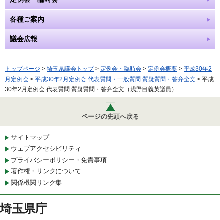
各種ご案内
議会広報
トップページ
>
埼玉県議会トップ
>
定例会・臨時会
>
定例会概要
>
平成30年2
月定例会
>
平成30年2月定例会 代表質問・一般質問 質疑質問・答弁全文
> 平成
30年2月定例会 代表質問 質疑質問・答弁全文（浅野目義英議員）
ページの先頭へ戻る
サイトマップ
ウェブアクセシビリティ
プライバシーポリシー・免責事項
著作権・リンクについて
関係機関リンク集
埼玉県庁