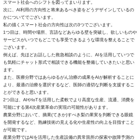
スマート社会へのシフトを図ってまいります。
次に、AI利用の方向性と将来あるべき姿をどうデザインしているの
かについてでございます。
私の描くスマート社会の方向性は次の3つでございます。
1つ目は、時間や場所、言語などあらゆる壁を突破し、欲しいものや
サービスがいつでもどこでも享受できるような環境を整えることで
ございます。
例えば、先ほどお話しした救急相談のように、AIを活用していつで
も気軽にチャット形式で相談できる機能を整備していきたいと思い
ます。
また、医療分野ではあらゆるがん治療の成果をAIが解析することに
より、最適の治療を選択するなど、医師の適切な判断を支援するこ
とができると思います。
2つ目は、AIやIoTを活用した柔軟でより高度な生産、流通、消費を
可能にする第4次産業革命の実現の可能性があります。
農業分野において、摘果(てきか)すべき梨の果実を判断できる眼鏡
を開発するなど、熟練技術の見える化や生産性の向上を目指すこと
が可能です。
産業分野ではAIを活用した生産設備の異常箇所の探索や故障予測の