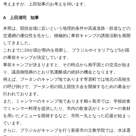
考えますが、上田知事のお考えを伺います。
A 上田清司 知事
本県は、競技会場に近いという地理的条件や高速道路・鉄道などの
交通網の優位性を生かし、積極的に事前キャンプの誘致活動を展開
してきました。
これまでに24か国が県内を視察し、ブラジルやイタリアなど5か国
の事前キャンプが決定しています。
事前キャンプが決まりますと、その時点から相手国との交流が始ま
り、議員御指摘のとおり気運醸成の絶好の機会となります。
例えば、ブータンのキャンプ地であります寄居町では地元の高校生
の呼び掛けで、ブータン初の陸上競技大会を開催するための募金が
行われております。
また、ミャンマーのキャンプ地であります鶴ヶ島市では、学校給食
でミャンマー料理を提供したり、市内の飲食店がミャンマーの食材
を用いたメニューを開発するなど、市民一丸となった応援が始まっ
ています。
さらに、ブラジルがキャンプを行う新座市の立教学院では、水泳選