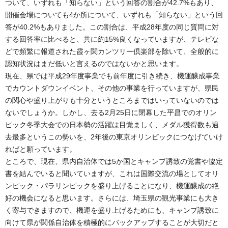
ついて、いずれも「知らない」という回答の割合が42.7%もあり、
開催会場についても4か所について、いずれも「知らない」という回
答が40.2%もありました。この割合は、平成28年度の同じ質問に対
する回答率に比べると、共に約15%良くなっていますが、テレビな
どで頻繁に報道された霞ヶ関カンツリー倶楽部を除いて、全般的に
認知状況はまだ低いと言えるのではないかと思います。
現在、県では平成29年度事業でも前年度に引き続き、機運醸成事業
でカウントダウンイベント、その他の事業を行っていますが、県民
の関心や盛り上がりも十分というところまではいっていないのでは
ないでしょうか。しかし、去る2月25日に閉幕した平昌でのオリン
ピック冬季大会での日本勢の活躍は目覚ましく、メダル獲得数も過
去最多というこの勢いを、2年後の東京オリンピックにつなげていけ
ればと願っています。
ところで、現在、県内自治体では5か国とキャンプ誘致の覚書や協定
書を結んでいると聞いていますが、これは国際交流の場としてオリ
ンピック・パラリンピックを盛り上げることになり、機運醸成の絶
好の機会になると思います。さらには、埼玉県の観光事業にも大き
く寄与できますので、機運を盛り上げるためにも、キャンプ誘致に
向けて県が関係自治体を積極的にバックアップすることが大切だと