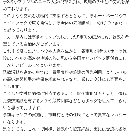
手2名がブラジルのユース大会に招待され、現地の学生との交流を深
めております。
このような交流を積極的に支援するとともに、県ホームページやフ
ェイスブックで広く発信し、県全体の気運醸成につなげていきたい
と思っております。
一方、県内には事前キャンプの決まった5市町のほかにも、誘致を希
望している自治体がございます。
これまで培ったノウハウや人脈を生かし、各市町が持つスポーツ施
設のレベルの高さや地域の熱い思いを各国オリンピック関係者にし
っかりアピールしてまいります。
誘致活動を進める中では、費用負担や施設の優先利用、またレベル
の高い練習相手の確保を求められるなど、厳しい交渉にも直面をい
たします。
こうした交渉に的確に対応できるよう、関係市町はもとより、優れ
た競技施設を有する大学や競技団体などともタッグを組んでいきた
いと思っております。
事前キャンプの実施は、市町村とその住民にとって貴重なレガシー
になります。
県としても、これまで同様、誘致から協定締結、更には交流の各段