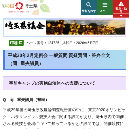
彩の国 埼玉県
緊急・防
情報を探す
メニュー
災
ページ番号：124725
掲載日：2026年5月7日
平成30年2月定例会 一般質問 質疑質問・答弁全文
（岡 重夫議員）
事前キャンプの実施自治体への支援について
Q 岡 重夫議員（県民）
平成29年度の埼玉県政世論調査報告書の中に、東京2020オリンピッ
ク・パラリンピック競技大会に関する設問があり、埼玉県内で開催
される競技と会場について知っているかとの設問では、開催競技に