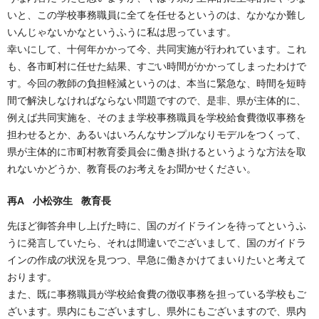
いと、この学校事務職員に全てを任せるというのは、なかなか難し
いんじゃないかなというふうに私は思っています。
幸いにして、十何年かかって今、共同実施が行われています。これ
も、各市町村に任せた結果、すごい時間がかかってしまったわけで
す。今回の教師の負担軽減というのは、本当に緊急な、時間を短時
間で解決しなければならない問題ですので、是非、県が主体的に、
例えば共同実施を、そのまま学校事務職員を学校給食費徴収事務を
担わせるとか、あるいはいろんなサンプルなりモデルをつくって、
県が主体的に市町村教育委員会に働き掛けるというような方法を取
れないかどうか、教育長のお考えをお聞かせください。
再A 小松弥生 教育長
先ほど御答弁申し上げた時に、国のガイドラインを待ってというふ
うに発言していたら、それは間違いでございまして、国のガイドラ
インの作成の状況を見つつ、早急に働きかけてまいりたいと考えて
おります。
また、既に事務職員が学校給食費の徴収事務を担っている学校もご
ざいます。県内にもございますし、県外にもございますので、県内