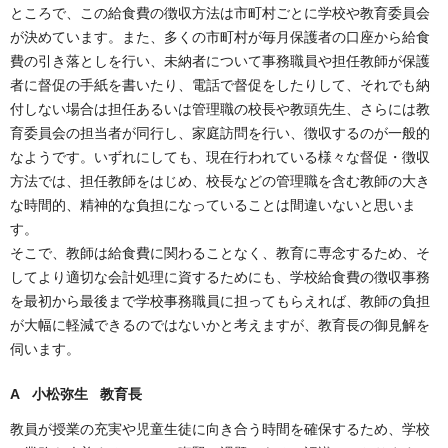
ところで、この給食費の徴収方法は市町村ごとに学校や教育委員会
が決めています。また、多くの市町村が毎月保護者の口座から給食
費の引き落としを行い、未納者について事務職員や担任教師が保護
者に督促の手紙を書いたり、電話で督促をしたりして、それでも納
付しない場合は担任あるいは管理職の校長や教頭先生、さらには教
育委員会の担当者が同行し、家庭訪問を行い、徴収するのが一般的
なようです。いずれにしても、現在行われている様々な督促・徴収
方法では、担任教師をはじめ、校長などの管理職を含む教師の大き
な時間的、精神的な負担になっていることは間違いないと思いま
す。
そこで、教師は給食費に関わることなく、教育に専念するため、そ
してより適切な会計処理に資するためにも、学校給食費の徴収事務
を最初から最後まで学校事務職員に担ってもらえれば、教師の負担
が大幅に軽減できるのではないかと考えますが、教育長の御見解を
伺います。
A 小松弥生 教育長
教員が授業の充実や児童生徒に向き合う時間を確保するため、学校