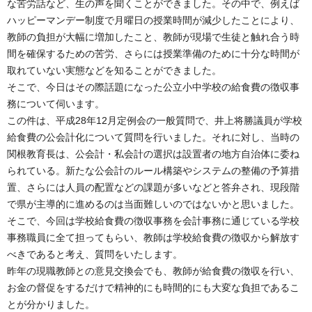
な苦労話など、生の声を聞くことができました。その中で、例えば
ハッピーマンデー制度で月曜日の授業時間が減少したことにより、
教師の負担が大幅に増加したこと、教師が現場で生徒と触れ合う時
間を確保するための苦労、さらには授業準備のために十分な時間が
取れていない実態などを知ることができました。
そこで、今日はその際話題になった公立小中学校の給食費の徴収事
務について伺います。
この件は、平成28年12月定例会の一般質問で、井上将勝議員が学校
給食費の公会計化について質問を行いました。それに対し、当時の
関根教育長は、公会計・私会計の選択は設置者の地方自治体に委ね
られている。新たな公会計のルール構築やシステムの整備の予算措
置、さらには人員の配置などの課題が多いなどと答弁され、現段階
で県が主導的に進めるのは当面難しいのではないかと思いました。
そこで、今回は学校給食費の徴収事務を会計事務に通じている学校
事務職員に全て担ってもらい、教師は学校給食費の徴収から解放す
べきであると考え、質問をいたします。
昨年の現職教師との意見交換会でも、教師が給食費の徴収を行い、
お金の督促をするだけで精神的にも時間的にも大変な負担であるこ
とが分かりました。