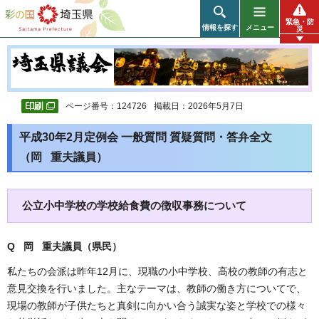
彩の国 埼玉県
緊急・防
情報を探す
メニュー
災
ページ番号：124726
掲載日：2026年5月7日
平成30年2月定例会 一般質問 質疑質問・答弁全文
（岡 重夫議員）
公立小中学校の学校給食費の徴収事務について
Q 岡 重夫議員（県民）
私たちの会派は昨年12月に、現職の小中学校、高校の教師の有志と
意見交換を行いました。主なテーマは、教師の働き方についてで、
現場の教師が子供たちと真剣に向かい合う誠実な姿と学校での様々