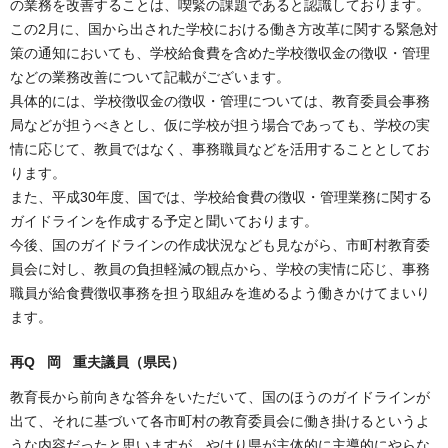
の業務を改善することは、喫緊の課題であると認識しております。
この2月に、国から出された学校における働き方改革に関する緊急対
策の通知においても、学校給食費を含めた学校徴収金の徴収・管理
などの業務改善について記載がございます。
具体的には、学校徴収金の徴収・管理については、教育委員会事務
局などが担うべきとし、仮に学校が担う場合であっても、学校の実
情に応じて、教員ではなく、事務職員などを活用することとしてお
ります。
また、平成30年度、国では、学校給食費の徴収・管理業務に関する
ガイドラインを作成する予定と聞いております。
今後、国のガイドラインの作成状況なども見ながら、市町村教育委
員会に対し、教員の負担軽減の観点から、学校の実情に応じ、事務
職員が給食費徴収事務を担う取組みを進めるよう働きかけてまいり
ます。
再Q 岡 重夫議員（県民）
教育長から前向きな答弁をいただいて、国のほうのガイドラインが
出て、それに基づいて各市町村の教育委員会に働き掛けるというよ
うな内容だったと思いますが、やはり県が主体的に主導的にやらな