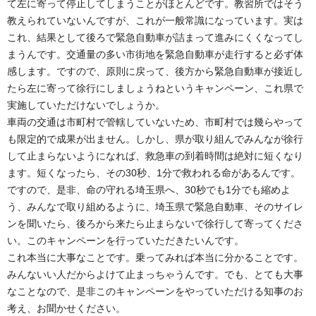
て左に寄って停止してしまうことがほとんどです。教習所ではそう
教えられていないんですが、これが一般常識になっています。実は
これ、結果として後ろで緊急自動車が詰まって進みにくくなってし
まうんです。交通量の多い市街地を緊急自動車が走行すると必ず体
感します。ですので、原則に戻って、後方から緊急自動車が接近し
たら左に寄って徐行にしましょうねというキャンペーン、これ県で
実施していただけないでしょうか。
車両の交通は市町村で管轄していないため、市町村では幾らやって
も限定的で成果が出ません。しかし、県が取り組んでみんなが徐行
して止まらないようになれば、救急車の到着時間は絶対に短くなり
ます。短くなったら、その30秒、1分で救われる命があるんです。
ですので、是非、命の守れる埼玉県へ、30秒でも1分でも縮めよ
う、みんなで取り組めるように、埼玉県で緊急自動車、そのサイレ
ンを聞いたら、後ろから来たら止まらないで徐行して寄ってくださ
い。このキャンペーンを行っていただきたいんです。
これ本当に大事なことです。乗ってみれば本当に分かることです。
みんないい人だからよけて止まっちゃうんです。でも、とても大事
なことなので、是非このキャンペーンをやっていただける知事のお
考え、お聞かせください。