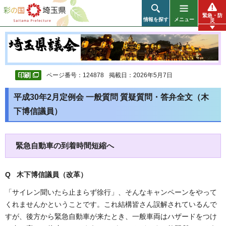
彩の国 埼玉県
緊急・防
情報を探す
メニュー
災
ページ番号：124878
掲載日：2026年5月7日
平成30年2月定例会 一般質問 質疑質問・答弁全文（木
下博信議員）
緊急自動車の到着時間短縮へ
Q 木下博信議員（改革）
「サイレン聞いたら止まらず徐行」、そんなキャンペーンをやって
くれませんかということです。これ結構皆さん誤解されているんで
すが、後方から緊急自動車が来たとき、一般車両はハザードをつけ