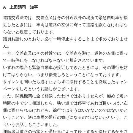
A 上田清司 知事
道路交通法では、交差点又はその付近以外の場所で緊急自動車が接
近したときには、車両は道路の左側に寄って進路を譲らなければな
らないと規定しております。
議員お話しのとおり、必ず一時停止をすることまで求めておりませ
ん。
一方、交差点又はその付近では、交差点を避け、道路の左側に寄っ
て一時停止をしなければならないと規定されています。
いずれの場合も緊急自動車が接近してきたときには、その通行を妨
げてはならない。つまり優先しろということになっております。
サイレンを聞いたら必ず止まらずに徐行することを徹底したキャン
ペーンをしろというお話しがございます。
まだ、関係機関に全て相談したわけではありませんが、極めて短い
時間の中で少し相談したら、狭い道では停車であれば目いっぱい左
側に寄せられるけれども、徐行ではそうはいかないのではないかと
いうことで、逆に車両の通行の妨げになるのではないかという、こ
ういうお話しもございました。
運転者は道路の形状とか通行量によって停止するか徐行するかを判