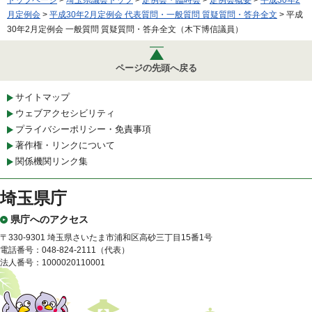
トップページ
>
埼玉県議会トップ
>
定例会・臨時会
>
定例会概要
>
平成30年2
月定例会
>
平成30年2月定例会 代表質問・一般質問 質疑質問・答弁全文
> 平成
30年2月定例会 一般質問 質疑質問・答弁全文（木下博信議員）
ページの先頭へ戻る
サイトマップ
ウェブアクセシビリティ
プライバシーポリシー・免責事項
著作権・リンクについて
関係機関リンク集
埼玉県庁
県庁へのアクセス
〒330-9301 埼玉県さいたま市浦和区高砂三丁目15番1号
電話番号：048-824-2111（代表）
法人番号：1000020110001