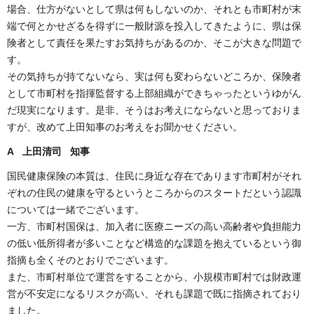
場合、仕方がないとして県は何もしないのか、それとも市町村が末
端で何とかせざるを得ずに一般財源を投入してきたように、県は保
険者として責任を果たすお気持ちがあるのか、そこが大きな問題で
す。
その気持ちが持てないなら、実は何も変わらないどころか、保険者
として市町村を指揮監督する上部組織ができちゃったというゆがん
だ現実になります。是非、そうはお考えにならないと思っておりま
すが、改めて上田知事のお考えをお聞かせください。
A 上田清司 知事
国民健康保険の本質は、住民に身近な存在であります市町村がそれ
ぞれの住民の健康を守るというところからのスタートだという認識
については一緒でございます。
一方、市町村国保は、加入者に医療ニーズの高い高齢者や負担能力
の低い低所得者が多いことなど構造的な課題を抱えているという御
指摘も全くそのとおりでございます。
また、市町村単位で運営をすることから、小規模市町村では財政運
営が不安定になるリスクが高い、それも課題で既に指摘されており
ました。