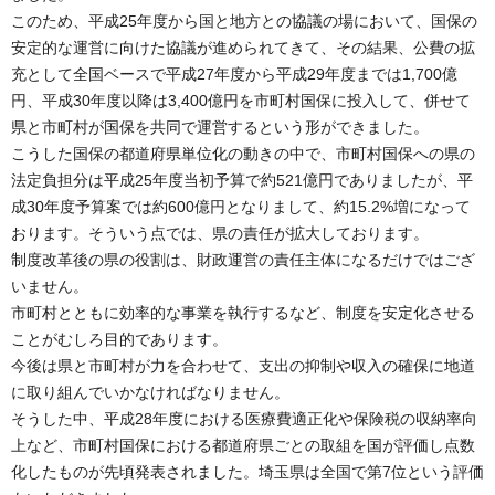
このため、平成25年度から国と地方との協議の場において、国保の
安定的な運営に向けた協議が進められてきて、その結果、公費の拡
充として全国ベースで平成27年度から平成29年度までは1,700億
円、平成30年度以降は3,400億円を市町村国保に投入して、併せて
県と市町村が国保を共同で運営するという形ができました。
こうした国保の都道府県単位化の動きの中で、市町村国保への県の
法定負担分は平成25年度当初予算で約521億円でありましたが、平
成30年度予算案では約600億円となりまして、約15.2%増になって
おります。そういう点では、県の責任が拡大しております。
制度改革後の県の役割は、財政運営の責任主体になるだけではござ
いません。
市町村とともに効率的な事業を執行するなど、制度を安定化させる
ことがむしろ目的であります。
今後は県と市町村が力を合わせて、支出の抑制や収入の確保に地道
に取り組んでいかなければなりません。
そうした中、平成28年度における医療費適正化や保険税の収納率向
上など、市町村国保における都道府県ごとの取組を国が評価し点数
化したものが先頃発表されました。埼玉県は全国で第7位という評価