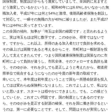
国保制度、制度設計からもう激変していまして、全国的に見ますと
どう激変しているかというと、昭和40年には6.6%しかいなかった無
職加入者、平成17年には何と54%と激増。後期高齢者保険を創設し
て対応して、一瞬その無職の方が40%に減りましたが、また平成27
年には44%に戻ってきています。
この全国の傾向、知事が「埼玉は全国の縮図です」と言われるよう
に、実は埼玉もほぼ同じ数字です。このゆがみ、尋常ではないで
す。ですから、これ以上、所得のある加入者だけで負担を求める、
その値上げは困難であると考えるからこそ、市町村は一般財源を投
入して支えてきたんです。つまり国民健康保険制度は国策なのに市
町村によって負担が違うし、市民全体、そのフォローする負担も違
う。そのゆがみ、それを少しでも是正しようと考えたから、都道府
県単位で統合するようになったのが今度の新年度の取組です。
幸いにして、本年度は初年度ということで国も一所懸命財源を投入
してほぼ変わらぬ保険料になりました。これでよしよしで、私はな
いと思います。スタートは穏やかにできました。でも、この後どう
していくか、これすごい問題です。国の制度としてあるのですか
ら、そのゆがみを是正する財源の確保、それを国に働き掛けるとい
うのは、第一に必要なことです。そして、問題はそれが実現しない