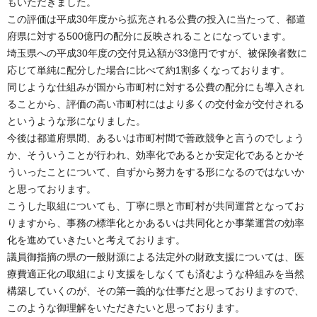
もいただきました。
この評価は平成30年度から拡充される公費の投入に当たって、都道
府県に対する500億円の配分に反映されることになっています。
埼玉県への平成30年度の交付見込額が33億円ですが、被保険者数に
応じて単純に配分した場合に比べて約1割多くなっております。
同じような仕組みが国から市町村に対する公費の配分にも導入され
ることから、評価の高い市町村にはより多くの交付金が交付される
というような形になりました。
今後は都道府県間、あるいは市町村間で善政競争と言うのでしょう
か、そういうことが行われ、効率化であるとか安定化であるとかそ
ういったことについて、自ずから努力をする形になるのではないか
と思っております。
こうした取組についても、丁寧に県と市町村が共同運営となってお
りますから、事務の標準化とかあるいは共同化とか事業運営の効率
化を進めていきたいと考えております。
議員御指摘の県の一般財源による法定外の財政支援については、医
療費適正化の取組により支援をしなくても済むような枠組みを当然
構築していくのが、その第一義的な仕事だと思っておりますので、
このような御理解をいただきたいと思っております。