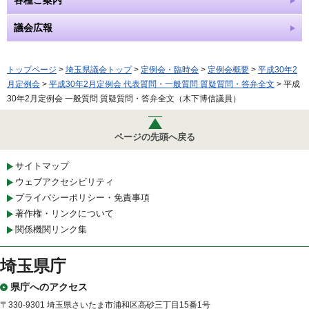
議会広報
トップページ
>
埼玉県議会トップ
>
定例会・臨時会
>
定例会概要
>
平成30年2
月定例会
>
平成30年2月定例会 代表質問・一般質問 質疑質問・答弁全文
> 平成
30年2月定例会 一般質問 質疑質問・答弁全文（木下博信議員）
ページの先頭へ戻る
サイトマップ
ウェブアクセシビリティ
プライバシーポリシー・免責事項
著作権・リンクについて
関係機関リンク集
埼玉県庁
県庁へのアクセス
〒330-9301 埼玉県さいたま市浦和区高砂三丁目15番1号