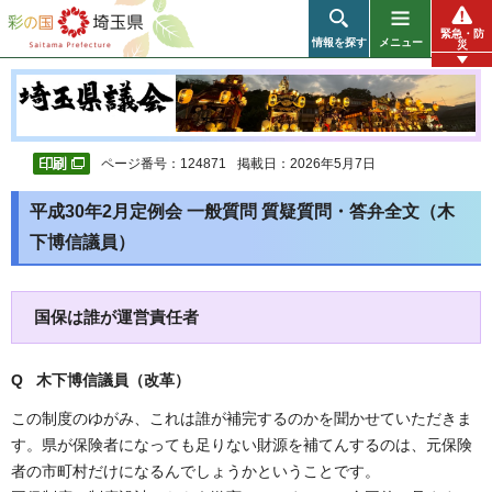
彩の国 埼玉県
緊急・防
情報を探す
メニュー
災
ページ番号：124871
掲載日：2026年5月7日
平成30年2月定例会 一般質問 質疑質問・答弁全文（木
下博信議員）
国保は誰が運営責任者
Q 木下博信議員（改革）
この制度のゆがみ、これは誰が補完するのかを聞かせていただきま
す。県が保険者になっても足りない財源を補てんするのは、元保険
者の市町村だけになるんでしょうかということです。