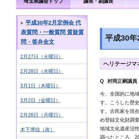
埼玉県議会トップ
議長・副議長
平成30年2月定例会 代
表質問・一般質問 質疑質
平成30
問・答弁全文
2月27日（火曜日）
ヘリテージマ
2月28日（水曜日）
Q 村岡正嗣議員
3月1日（木曜日）
今、全国的に地
3月2日（金曜日）
す。こうした歴
す。古民家を現
2月26日（月曜日）
め登録文化財調
地域文化遺産活
木下博信（改）
調べたところ、2