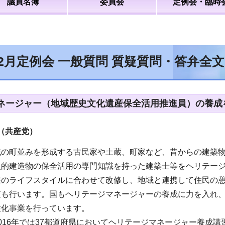
議員名簿
委員会
定例会・臨時
年2月定例会 一般質問 質疑質問・答弁全
ネージャー（地域歴史文化遺産保全活用推進員）の養成
（共産党）
域の町並みを形成する古民家や土蔵、町家など、昔からの建築
史的建造物の保全活用の専門知識を持った建築士等をヘリテー
在のライフスタイルに合わせて改修し、地域と連携して住民の
査も行います。国もヘリテージマネージャーの養成に力を入れ
性化事業を行っています。
016年では37都道府県においてヘリテージマネージャー養成