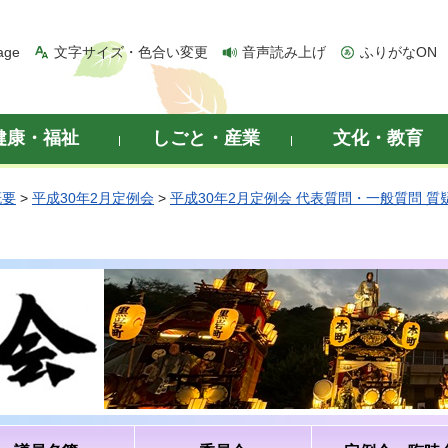
age
文字サイズ・色合い変更
音声読み上げ
ふりがなON
健康・福祉
しごと・産業
文化・教育
概要
>
平成30年2月定例会
>
平成30年2月定例会 代表質問・一般質問 