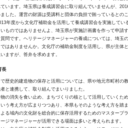
ています。埼玉県は養成講習会に取り組んでいませんが、20
めました。運営の財源は受講料と団体の負担で賄っているとの
013年度から文化庁補助金を活用して養成講習会を実施して
しいものではありませんよ、埼玉県が実施計画書を作って申請
に質問です。ヘリテージマネージャーの養成については、埼玉
きではありませんか。文化庁の補助金制度を活用し、県が主体
思いますが、答弁を求めます。
育長
まで歴史的建造物の保存と活用については、県や地元市町村の
識者と連携して、取り組んでまいりました。
造物の消失を食い止め、まちづくりの核として活用していくた
という考え方が広まりつつあり、本県もそのような考え方を踏
による域内の文化財を総合的に保存活用するためのマスタープ
テージマネージャーが活用できる場面は多いと考えられます。