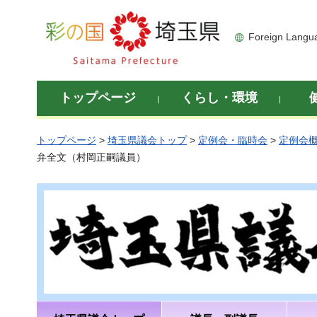
彩の国 埼玉県
Foreign Langu
トップページ
くらし・環境
トップページ
>
埼玉県議会トップ
>
定例会・臨時会
>
定例会
弁全文（村岡正嗣議員）