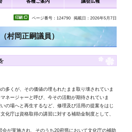
会
各種ご案内
議会広報
ページ番号：124790
掲載日：2026年5月7日
文（村岡正嗣議員）
を
物の多くが、その価値の埋もれたまま取り壊されていま
ジマネージャーと呼び、今その活動が期待されていま
憩いの場へと再生するなど、修理及び活用の提案をはじ
、文化庁は資格取得の講習に対する補助金制度として、
講習会が実施され、そのうち20府県において文化庁の補助