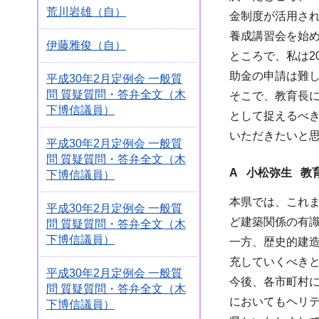
荒川岩雄（自）
金制度が活用され
養成講習会を始
伊藤雅俊（自）
ところで、私は2
助金の申請は難
平成30年2月定例会 一般質
問 質疑質問・答弁全文（木
そこで、教育長
下博信議員）
として捉えるべ
いただきたいと
平成30年2月定例会 一般質
問 質疑質問・答弁全文（木
A 小松弥生 教
下博信議員）
本県では、これ
平成30年2月定例会 一般質
ど建築関係の有
問 質疑質問・答弁全文（木
下博信議員）
一方、歴史的建
充していくべき
平成30年2月定例会 一般質
今後、各市町村
問 質疑質問・答弁全文（木
においてもヘリ
下博信議員）