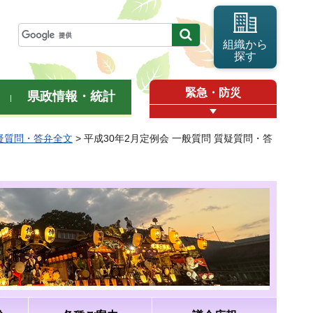
組織から
探す
緊急・防災
県政情報・統計
質疑質問・答弁全文
> 平成30年2月定例会 一般質問 質疑質問・答