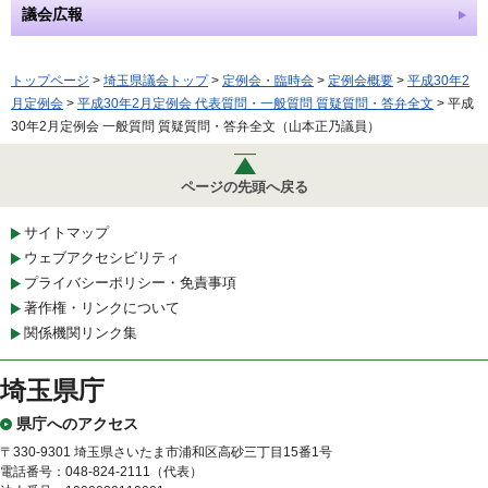
議会広報
トップページ
>
埼玉県議会トップ
>
定例会・臨時会
>
定例会概要
>
平成30年2
月定例会
>
平成30年2月定例会 代表質問・一般質問 質疑質問・答弁全文
> 平成
30年2月定例会 一般質問 質疑質問・答弁全文（山本正乃議員）
ページの先頭へ戻る
サイトマップ
ウェブアクセシビリティ
プライバシーポリシー・免責事項
著作権・リンクについて
関係機関リンク集
埼玉県庁
県庁へのアクセス
〒330-9301 埼玉県さいたま市浦和区高砂三丁目15番1号
電話番号：048-824-2111（代表）