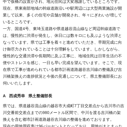
中で仮橋の設置がされ、地元住民は大変感謝しているところです。
現在、県東南部地域の幹線道路沿いや駅周辺には大型商業施設が開
業して以来、多くの住宅や店舗が開発され、年々にぎわいが増して
いるところです。
一方、国道4号、東埼玉道路や県道越谷流山線など周辺幹線道路で
は、慢性的に渋滞が発生し、休日には数キロにも及ぶような渋滞と
なっています。県では工事を着々と進めていただき、早期完成に向
け御尽力されていることは十分理解をしています。しかしながら、
慢性的な交通渋滞や長期間に及ぶ工事に、地域住民は日常生活の不
便やストレスを感じ、一日も早い完成を望んでいます。そこで、現
在県で工事が進められている都市計画道路越谷吉川線の整備及び吉
川橋架換えの進捗状況と今後の見通しについて、県土整備部長にお
伺いいたします。
A 西成秀幸 県土整備部長
県では、県道越谷流山線の越谷市大成町7丁目交差点から吉川市の吉
川交番前交差点までの980メートル区間で、中川を渡る吉川橋の架
換えを含む都市計画道路越谷吉川線の整備を進めております。
現在の用地買収率は96パーセントとなっており、用地がまとまった