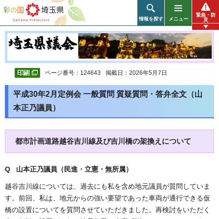
彩の国 埼玉県
緊急・防
情報を探す
メニュー
災
ページ番号：124643
掲載日：2026年5月7日
平成30年2月定例会 一般質問 質疑質問・答弁全文（山
本正乃議員）
都市計画道路越谷吉川線及び吉川橋の架換えについて
Q 山本正乃議員（民進・立憲・無所属）
越谷吉川線については、過去にも私を含め地元議員が質問していま
す。前回、私は、地元からの強い要望であった車両が通行できる仮
橋の設置についてを質問させていただきました。再検討をいただく