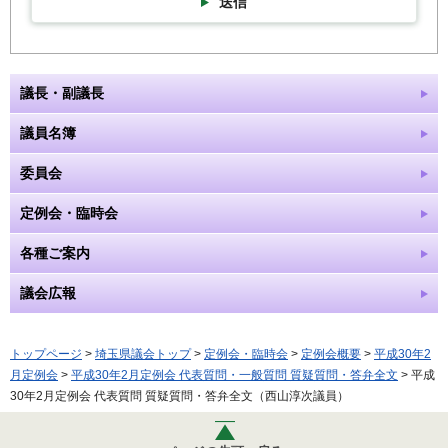
送信
議長・副議長
議員名簿
委員会
定例会・臨時会
各種ご案内
議会広報
トップページ
>
埼玉県議会トップ
>
定例会・臨時会
>
定例会概要
>
平成30年2
月定例会
>
平成30年2月定例会 代表質問・一般質問 質疑質問・答弁全文
> 平成
30年2月定例会 代表質問 質疑質問・答弁全文（西山淳次議員）