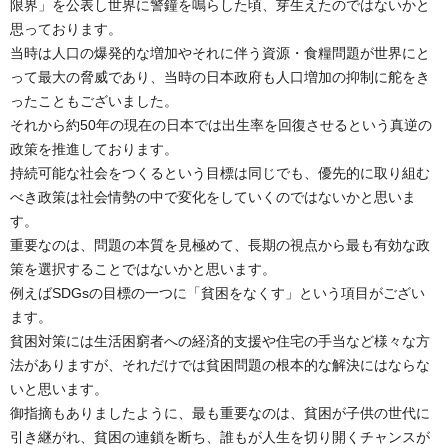
限界」を公表し世界に警鐘を鳴らした頃、芽生えたのではないかと
思っております。
当時は人口の爆発的な増加やそれに伴う資源・食糧問題が世界にと
って最大の脅威であり、当時の日本政府も人口増加の抑制に舵をき
ったこともございました。
それから約50年の現在の日本では出生率を回復させるという真逆の
政策を推進しております。
持続可能な社会をつくるという目標は同じでも、優先的に取り組む
べき政策は社会情勢の中で変化をしていくのではないかと思いま
す。
重要なのは、問題の本質を見極めて、長期の視点から最も有効な政
策を選択することではないかと思います。
例えばSDGsの目標の一つに「貧困をなくす」という項目がござい
ます。
貧困対策には生活困窮者への経済的支援や住宅の手当など様々な方
法がありますが、それだけでは貧困問題の根本的な解決にはならな
いと思います。
御指摘もありましたように、最も重要なのは、貧困が子供の世代に
引き継がれ、貧困の連鎖を断ち、誰もが人生を切り開くチャンスが