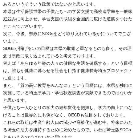
あるというそういう政策ではないかと思います。
本県は生活保護世帯の子供たちへの学習支援で高校進学率を一般家
庭並みに向上させ、学習支援の取組を全国的に広げる道筋をつけた
ところでございます。
次に、今後、県政にSDGsをどう取り入れているかについてでござ
います。
SDGsが掲げる17の目標は本県の取組と重なるものも多く、その理
念は県政に取り込まれていると考えております。
例えば「あらゆる年齢の人々の健康な生活を確保する」という目標
は、誰もが健康に暮らせる社会を目指す健康長寿埼玉プロジェクト
に通じます。
また、「質の高い教育をみんなに」という目標には、本県が独自に
実施している埼玉県学力・学習状況調査が貢献できるのではないか
と思います。
子供たち一人ひとりの学力の経年変化を把握し、学力の向上につな
げることは世界的にも例がなく、OECDも注目をしております。
これらの取組は生産年齢人口の減少や高齢化が進む中、将来にわた
る埼玉の活力を維持するために始めたもので、いわば埼玉版SDGs
ともいえるのではないかと思います。