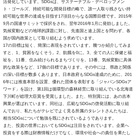
活発化しています。SDGsは、サステーナブル・デベロップメン
ト・ゴールズ、持続可能な開発目標の略で、誰一人取り残さない持
続可能な世界の達成を目指す17項目からなる国際目標です。2015年
9月の国連サミットで採択をされ、翌年2016年1月に発効しました。
気候変動などの地球的課題に対し、先進国と途上国とを問わず、各
国が国内政策として取り組むよう求めています。
17の目標は短く、簡潔に表現をされています。幾つか紹介してみま
すと、1、貧困をなくそう。2、飢餓を0に。3、全ての人に保健と福
祉を。11番、住み続けられるまちづくりを。13番、気候変動に具体
的な政策をなど、17個の目標であります。その中には、県政と関係
の深い目標が数多くあります。日本政府もSDGs達成のために、201
6年には推進本部を設置、優れた団体を表彰する「ジャパンSDGsア
ワード」を設け、第1回は循環型の森林経営に取り組んでいる北海道
下川町が総理大臣賞を受賞しました。また、特別賞には、あの吉本
興業が選ばれています。同社は、広範なSDGsの啓発活動に取り組
んでおり、私たちがテレビでよく見る所属のタレントさんたちは、
相当SDGsについて勉強を既にされているようであります。
また、投資の世界においてもSDGsは注目をされています。企業へ
投資をする際は財務情報だけでなく、環境や社会への責任を果たし