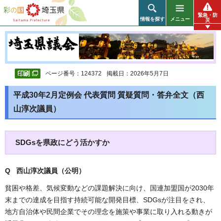
彩の国 埼玉県
緊急・防
情報を探す
メニュー
災
ページ番号：124372
掲載日：2026年5月7日
平成30年2月定例会 代表質問 質疑質問・答弁全文（西
山淳次議員）
SDGsを県政にどう活かすか
Q 西山淳次議員（公明）
貧困や格差、気候変動などの課題解決に向け、国連加盟国が2030年
末までの達成を目指す持続可能な開発目標、SDGsが注目をされ、
地方自治体や民間企業でその理念を施策や事業に取り入れる動きが