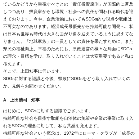
ているかどうかを重視すべきとの「責任投資原則」が国際的に普及
しつつあり、投資家からも環境・社会への責任が問われる時代を迎
えております。今や、企業活動においてもSDGs的な視点や取組は
不可欠なのであります。経済成長最優先から持続可能な開発へ、私
は日本も世界も時代は大きな曲がり角を迎えているように思えてな
りません。「地球家族」の一員としての責任を果たすために、また
県民の福祉向上、幸福のためにも、県政運営の様々な局面にSDGs
の理念・目標を学び、取り入れていくことは大変重要であると私は
考えます。
そこで、上田知事に伺います。
SDGsに対する認識と今後、県政にSDGsをどう取り入れていくの
か、見解をお聞かせください。
A 上田清司 知事
はじめに、SDGsに対する認識でございます。
持続可能な社会を目指す取組を自治体の施策や企業の事業に取り入
れるSDGsの理念に対して、私も共感を覚えます。
持続可能な社会という概念は、1972年にローマ・クラブが「成長の