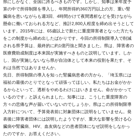
県にしかなく、全国に誇るべきものです。しかし、知事は来年度予
算の中で所得制限を導入し、年間所得約360万円以上の方、重い腎
臓病を患いながらも週3回、4時間かけて夜間透析などを受けながら
懸命に働いておられる方など、推計2,800人程度を締め出そうとして
います。2015年には、65歳以上で新たに重度障害者となった方たち
をこの制度から締め出したばかりです。今回の所得制限導入で削減
される県予算は、最終的に約1億円強と聞きました。県は、障害者の
医療費助成制度は本来国が実施すべきものと説明しています。しか
し、国が実施しないなら県が自治体として本来の役割を果たす、そ
れは当然ではありませんか。
先日、所得制限の導入を知った腎臓病患者の方から、「埼玉県には
福祉の最後のとりでとなって頑張ってほしい。私たちはお金がかか
るからといって、透析をやめるわけにはいきません。命がかかって
いるのです」と訴えられました。知事には、こうした重度障害の
方々の悲痛な声が届いていないのでしょうか。県はこの所得制限導
入方針について、予算発表前に対象団体に説明をしていません。発
表後に障害者団体には説明したようですが、重大な影響を受ける心
臓病や腎臓病、HIV、血友病などの患者団体になぜ説明をしなかっ
たのですか、お答えください。