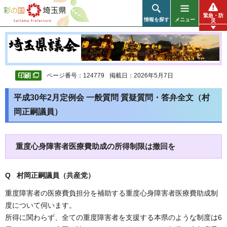
彩の国 埼玉県
緊急・防
情報を探す
メニュー
災
ページ番号：124779
掲載日：2026年5月7日
平成30年2月定例会 一般質問 質疑質問・答弁全文（村
岡正嗣議員）
重度心身障害者医療費助成の所得制限は撤回を
Q 村岡正嗣議員（共産党）
重度障害者の医療費負担分を補助する重度心身障害者医療費助成制
度について伺います。
所得に関わらず、全ての重度障害者を支援する本県のような制度は6