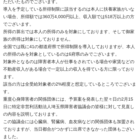
ただいたものでございます。
導入を予定している所得制限に該当するのは本人に扶養家族がいな
い場合、所得額では360万4,000円以上、収入額では518万以上の方
でございます。
所得の算出では本人の所得のみを対象にしております、そして御家
族の所得は対象にしておりません。
全国では既に41の都道府県で所得制限を導入しておりますが、本人
の所得のみを対象としているのは6府県のみでございます。
対象外となるのは障害者本人が仕事をされている場合や家賃などの
不動産収入がある場合で一定以上の収入を得ている方に限っており
ます。
該当の方は全受給対象者の2%程度と想定しているところでございま
す。
重度心身障害者の関係団体には、予算案を発表した翌々日の2月15
日に特定非営利活動法人埼玉県障害者協議会の皆様に対して見直し
の内容を説明しております。
この協議会には心臓病、腎臓病、血友病などの関係団体も加盟され
ておりますが、当日都合がつかずに出席できなかった団体もござい
ました。