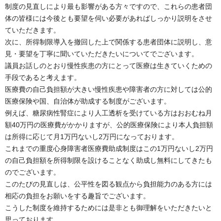
制度の見直しにより最も影響がある方々ですので、これらの患者団
体の皆様には今後とも要望を伺い必要があればしっかり説明をさせ
ていただきます。
次に、所得制限導入を撤回した上で関係する患者団体に説明し、意
見・要望を丁寧に聞いていただきたいについてでございます。
議員お話しのとおり慢性疾患の方にとって医療は生きていくための
手段であると考えます。
医療費の自己負担額が大きい慢性疾患や障害者の方に対しては公的
医療保険や国、自治体が助成する制度がございます。
例えば、糖尿病性腎症により人工透析を受けている方はおおむね月
額40万円の医療費がかかりますが、公的医療保険により本人負担額
は所得に応じて月1万円ないし2万円になっております。
これまでの重度心身障害者医療費助成制度はこの1万円ないし2万円
の自己負担額を所得制限を設けることなく助成し無料にしてきたも
のでございます。
このたびの見直しは、公平性を図る観点から負担能力のある方には
相応の負担をお願いをする趣旨でございます。
こうした制度を維持するためには是非とも御理解をいただきたいと
思っております。