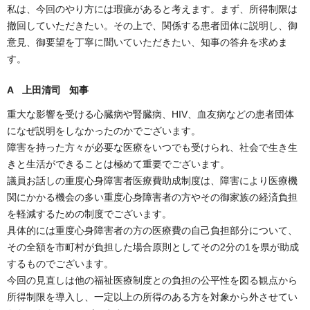
私は、今回のやり方には瑕疵があると考えます。まず、所得制限は
撤回していただきたい。その上で、関係する患者団体に説明し、御
意見、御要望を丁寧に聞いていただきたい、知事の答弁を求めま
す。
A 上田清司 知事
重大な影響を受ける心臓病や腎臓病、HIV、血友病などの患者団体
になぜ説明をしなかったのかでございます。
障害を持った方々が必要な医療をいつでも受けられ、社会で生き生
きと生活ができることは極めて重要でございます。
議員お話しの重度心身障害者医療費助成制度は、障害により医療機
関にかかる機会の多い重度心身障害者の方やその御家族の経済負担
を軽減するための制度でございます。
具体的には重度心身障害者の方の医療費の自己負担部分について、
その全額を市町村が負担した場合原則としてその2分の1を県が助成
するものでございます。
今回の見直しは他の福祉医療制度との負担の公平性を図る観点から
所得制限を導入し、一定以上の所得のある方を対象から外させてい