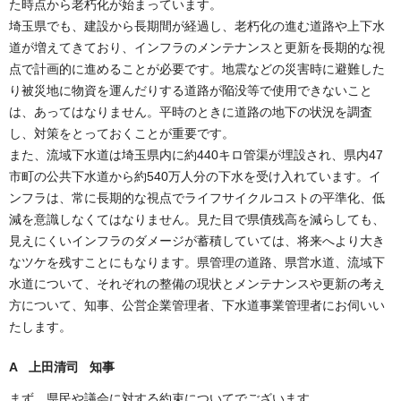
た時点から老朽化が始まっています。
埼玉県でも、建設から長期間が経過し、老朽化の進む道路や上下水
道が増えてきており、インフラのメンテナンスと更新を長期的な視
点で計画的に進めることが必要です。地震などの災害時に避難した
り被災地に物資を運んだりする道路が陥没等で使用できないこと
は、あってはなりません。平時のときに道路の地下の状況を調査
し、対策をとっておくことが重要です。
また、流域下水道は埼玉県内に約440キロ管渠が埋設され、県内47
市町の公共下水道から約540万人分の下水を受け入れています。イ
ンフラは、常に長期的な視点でライフサイクルコストの平準化、低
減を意識しなくてはなりません。見た目で県債残高を減らしても、
見えにくいインフラのダメージが蓄積していては、将来へより大き
なツケを残すことにもなります。県管理の道路、県営水道、流域下
水道について、それぞれの整備の現状とメンテナンスや更新の考え
方について、知事、公営企業管理者、下水道事業管理者にお伺いい
たします。
A 上田清司 知事
まず、県民や議会に対する約束についてでございます。