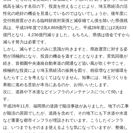
残高を減らす名目の下、投資を控えることにより、埼玉県経済の活
性化の絶好の機会を見逃しているのではないでしょうか。後年度に
交付税措置がされる臨時財政対策債と減収補てん債を除いた県債残
高は、平成19年度で2兆4,869億円でした。平成28年度には2兆633
億円となり、4,236億円減りました。もちろん、県債は借金ですから
減らす努力は必要です。
しかし、減らすことのみに意識が向きますと、県政運営に対する姿
勢が消極的になり、投資の機会を逃すこととなります。景気回復が
続き、首都圏中央連絡自動車道の開通など追い風が吹く中でこそ、
積極的な投資により埼玉県経済の振興を図り、税収増など好循環を
もたらすことを考えなくてはなりません。知事には、埼玉づくりを
果敢に進める意欲が本当にあるのか、お伺いいたします。
次に、道路や下水道などインフラのメンテナンスについて伺いま
す。
平成28年11月、福岡県の道路で陥没事故がありました。地下の工事
が陥没の原因でしたが、道路を含めて、その地下にも下水道や水道
など重要な都市インフラが埋設されています。こうしたインフラ
は、いつまでもそのまま使えるような気になっていますが、整備し