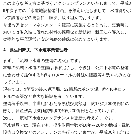
このような考え方に基づくアクションプランといたしまして、平成3
8年度までの「水道施設整備計画」を策定いたしまして、水道管やポ
ンプ設備などの更新に、順次、取り組んでおります。
今後もアセットマネジメントを確実に実施するとともに、更新時に
おいては耐久性に優れた材料の採用など新技術・新工法を導入し、
効率的な事業運営と安定供給の確保に努めてまいります。
A 粟生田邦夫 下水道事業管理者
まず、「流域下水道の整備の現状」です。
本県の流域下水道の整備はほぼ完了し、今後は、公共下水道の整備
に合わせて延伸する約9キロメートルの幹線の建設等を残すのみとな
っています。
現在では、9箇所の終末処理場、22箇所のポンプ場、約440キロメー
トルの管渠など膨大な施設を有しています。
整備着手以来、半世紀にわたる累積投資額は、約1兆2,300億円にの
ぼり、資産残高は減価償却後で約5,200億円となっています。
次に、「流域下水道のメンテナンスや更新の考え方」です。
下水道局では、現在でも、標準耐用年数が10年～20年の機械・電気
設備は交換などのメンテナンスを行っていますが、平成30年代半ば