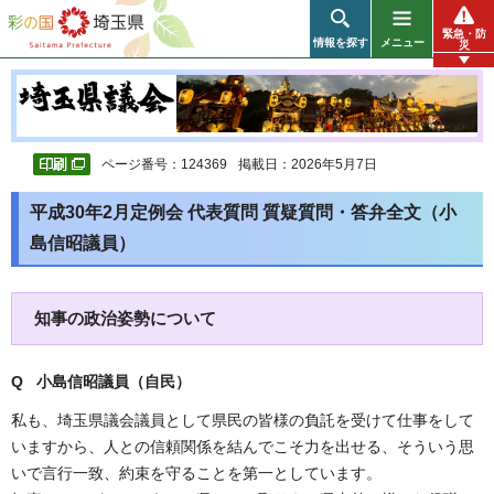
彩の国 埼玉県
緊急・防
情報を探す
メニュー
災
ページ番号：124369
掲載日：2026年5月7日
平成30年2月定例会 代表質問 質疑質問・答弁全文（小
島信昭議員）
知事の政治姿勢について
Q 小島信昭議員（自民）
私も、埼玉県議会議員として県民の皆様の負託を受けて仕事をして
いますから、人との信頼関係を結んでこそ力を出せる、そういう思
いで言行一致、約束を守ることを第一としています。