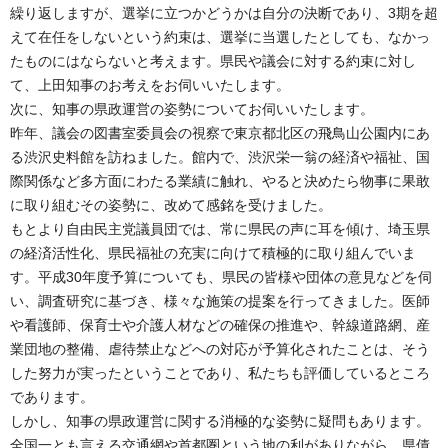
繰り返しますが、選挙に立つかどうかは自分の決断であり、3期を超
えて在任をしないという約束は、選挙に当選したとしても、なかっ
たものにはならないと考えます。県民や議会に対する約束に対し
て、上田知事のお考えをお伺いいたします。
次に、知事の県政運営の姿勢についてお伺いいたします。
昨年、議会の図書室委員会の視察で東京都北区の飛鳥山公園内にあ
る渋沢史料館を訪ねました。館内で、渋沢栄一翁の経済や福祉、国
際関係など多方面にわたる業績に触れ、やると決めたら物事に果敢
に取り組むその姿勢に、改めて感銘を受けました。
もとより自由民主党議員団では、常に県民の声に耳を傾け、埼玉県
の経済活性化、県民福祉の充実に向けて積極的に取り組んでいま
す。平成30年度予算についても、県民の皆様や団体の意見などを伺
い、調査研究に基づき、様々な施策の提案を行ってきました。医師
や看護師、保育士や介護人材などの確保の推進や、幹線道路網、産
業団地の整備、虐待禁止などへの対応が予算化されたことは、そう
した努力が実ったということであり、私たちも評価しているところ
であります。
しかし、知事の県政運営に関する消極的な姿勢に疑問もあります。
全国一とも言える交通網や首都圏という地の利がありながら、県債