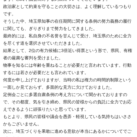
政治家として約束を守ることの大切さは、よく理解しているつもり
です。
そうした中、埼玉県知事の在任期間に関する条例の努力義務の履行
に関しても、ぎりぎりまで努力をしてきました。
最終的には、私自身の不名誉を甘んじて受け、埼玉県のために全力
を尽くす道を選択させていただきました。
結果として、2位の有力候補に3倍近い得票という形で、県民、有権
者の厳粛な審判を受けました。
物事を知るには年齢を重ねることが必要だと言われています。行動
するには若さが必要だとも言われています。
何度か申し上げておりますが、当時の私は権力の時間的制限という
一面しか見ておらず、多面的な見方に欠けておりました。
定例会ごとに多選自粛条例の考え方について聞かれておりますの
で、その都度、気を引き締め、県民の皆様からの負託に全力でお応
えできるように頑張りたいと思っています。
もとより、県民の皆様や議会を愚弄・軽視している気持ちはいささ
かもございません。
次に、埼玉づくりを果敢に進める意欲が本当にあるかについてでご