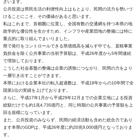
ざいます。
公共投資は県民生活の利便性向上はもとより、民間の活力を勢いづ
けることにこそ、その価値があると思います。
私はこれまで、首都圏に位置し、全国有数の交通網を持つ本県の地
政学的な優位性を生かすため、インフラや産業団地の整備には特に
重点的に取り組んでまいりました。
県で発行をコントロールできる県債残高を減らす中でも、直轄事業
負担金を除く公共事業の当初予算額は、平成26年度から5年間連続
で増加しております。
こうした社会基盤の整備は企業の誘致につながり、民間の力をより
一層引き出すことができます。
本県における企業本社の転入超過数は、平成18年からの10年間で全
国第1位の実績を上げております。
さらに、平成17年1月から平成29年12月までの企業立地による投資
総額だけでも約1兆4,735億円と、同じ時期の公共事業の予算額を上
回る規模になっています。
また、公共投資のみならず、民間の経済活動も含めた総合力であり
ます本県のGDPは、平成26年度に約20兆9,000億円となっておりま
す。