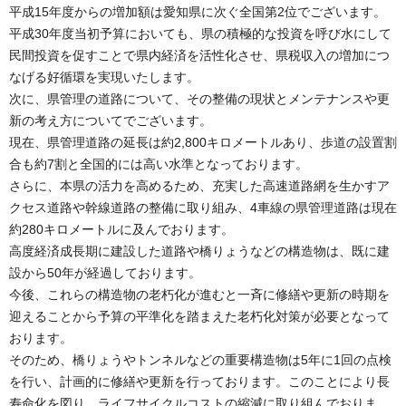
平成15年度からの増加額は愛知県に次ぐ全国第2位でございます。
平成30年度当初予算においても、県の積極的な投資を呼び水にして
民間投資を促すことで県内経済を活性化させ、県税収入の増加につ
なげる好循環を実現いたします。
次に、県管理の道路について、その整備の現状とメンテナンスや更
新の考え方についてでございます。
現在、県管理道路の延長は約2,800キロメートルあり、歩道の設置割
合も約7割と全国的には高い水準となっております。
さらに、本県の活力を高めるため、充実した高速道路網を生かすア
クセス道路や幹線道路の整備に取り組み、4車線の県管理道路は現在
約280キロメートルに及んでおります。
高度経済成長期に建設した道路や橋りょうなどの構造物は、既に建
設から50年が経過しております。
今後、これらの構造物の老朽化が進むと一斉に修繕や更新の時期を
迎えることから予算の平準化を踏まえた老朽化対策が必要となって
おります。
そのため、橋りょうやトンネルなどの重要構造物は5年に1回の点検
を行い、計画的に修繕や更新を行っております。このことにより長
寿命化を図り、ライフサイクルコストの縮減に取り組んでおりま