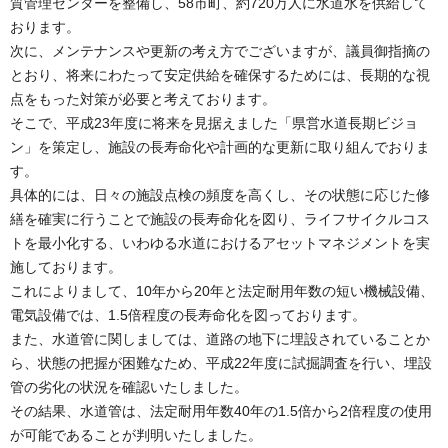
質管理センターを整備し、58市町、約720万人に水道水を供給して
おります。
次に、メンテナンスや更新の考え方でございますが、議員御指摘の
とおり、将来にわたって安定供給を確保するためには、長期的な視
点をもった対策が必要と考えております。
そこで、平成23年度に将来を見据えました「県営水道長期ビジョ
ン」を策定し、施設の長寿命化や計画的な更新に取り組んでおりま
す。
具体的には、日々の施設点検の頻度を高くし、その状態に応じた修
繕を確実に行うことで施設の長寿命化を図り、ライフサイクルコス
トを最小化する、いわゆる水道におけるアセットマネジメントを実
施しております。
これによりまして、10年から20年と法定耐用年数の短い機械設備、
電気設備では、1.5倍程度の長寿命化を図っております。
また、水道管に関しましては、道路の地下に埋設されていることか
ら、状態の把握が困難なため、平成22年度に試掘調査を行い、埋設
管の劣化の状況を確認いたしました。
その結果、水道管は、法定耐用年数40年の1.5倍から2倍程度の使用
が可能であることが判明いたしました。