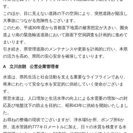
す。
このほか、目に見えない道路の下の空洞により、突然道路が陥没し
大事故につながる危険性もございます。
このため、平成30年度から首都直下地震の被害想定が大きい、圏央
道より南の緊急輸送道路において路面下空洞調査を計画的に進めて
まいります。
引き続き、県管理道路のメンテナンスや更新を計画的に行い、本県
の活力を高め、県民の安心安全を確保してまいります。
A 立川吉朗 公営企業管理者
水道は、県民生活と社会活動を支える重要なライフラインであり、
将来にわたって安全な水を安定的に供給していく使命がございま
す。
県営水道は、人口増加と生活水準の向上による水需要の増加への対
応及び地盤沈下の防止を目的に、昭和43年に供給を開始いたしまし
た。
お尋ねの整備の現状でございますが、浄水場5か所、ポンプ所6か
所、送水管路約777キロメートルに加え、日々の水質を検査する水