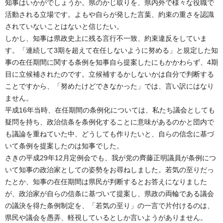
知事はいかがでしょうか。県のかじ取りを、県内外で様々な役職で
活動される立場です。よもや自らが発した言葉、約束の重さを認識
されていないことはないと信じたい。
しかし、知事は県政史上に残る言行不一致、約束違反をしていま
す。「連続して3期を超えて在任しないように努める」と規定した知
事の在任期間に関する条例を知事自ら提案したにもかかわらず、4期
目に立候補されたのです。立候補するかしないかは自分で判断する
ことですから、「努めたけどできなかった」では、言い訳にはなり
ません。
平成16年当時、在任期間の条例化については、私たち議会としても
疑問を持ち、政治信条を条例化することに意味があるのかと団内で
も議論を重ねていた中、どうしても作りたいと、自らの信念に基づ
いて条例を提案したのは知事でした。
さきの平成29年12月定例会でも、我が党の齊藤正明議員が条例につ
いて知事の政治家としての姿勢をお尋ねしました。若気の至りだっ
たとか、知事の在任期間は県民が判断するとお答えになりました
が、政治家が自らの信条に基づいて提案し、県政の両輪である議会
の議決を得た条例制定を、「若気の至り」の一言で片付けるのは、
県民や議会を愚弄、軽視しているとしか言いようがありません。