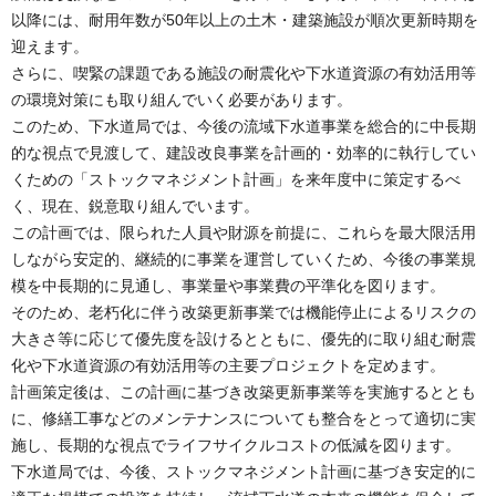
以降には、耐用年数が50年以上の土木・建築施設が順次更新時期を
迎えます。
さらに、喫緊の課題である施設の耐震化や下水道資源の有効活用等
の環境対策にも取り組んでいく必要があります。
このため、下水道局では、今後の流域下水道事業を総合的に中長期
的な視点で見渡して、建設改良事業を計画的・効率的に執行してい
くための「ストックマネジメント計画」を来年度中に策定するべ
く、現在、鋭意取り組んでいます。
この計画では、限られた人員や財源を前提に、これらを最大限活用
しながら安定的、継続的に事業を運営していくため、今後の事業規
模を中長期的に見通し、事業量や事業費の平準化を図ります。
そのため、老朽化に伴う改築更新事業では機能停止によるリスクの
大きさ等に応じて優先度を設けるとともに、優先的に取り組む耐震
化や下水道資源の有効活用等の主要プロジェクトを定めます。
計画策定後は、この計画に基づき改築更新事業等を実施するととも
に、修繕工事などのメンテナンスについても整合をとって適切に実
施し、長期的な視点でライフサイクルコストの低減を図ります。
下水道局では、今後、ストックマネジメント計画に基づき安定的に