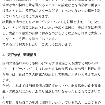
場者が食べ切れる量を選べるメニューの設定などを出店者に働き掛
けるとともに、多言語ポスターなどで「もったいない」の精神を訴
えていきたいと考えております。
議員御指摘のとおり2つのビッグイベントを好機と捉え、「もったい
ない」という言葉に込められた思いを広く県民に、更に世界に発信
し、食品ロス削減の行動に弾みをつけるような形がとれれば大変い
いな、という思いを持っております。
できるだけ努力をしたい、このように思います。
A 宍戸信敏 環境部長
国内の食品ロスのうち約5分の1が外食産業から発生する現状の中
で、「ドギーバッグ」をはじめとする飲食店での食べ残し料理の持
ち帰りは、食品ロスの削減の取組として効果が大きいと考えており
ます。
ただ、これまでは消費者側の気恥ずかしさや、飲食店側の食中毒発
生への懸念などから、あまり普及していなかったところでございま
す。
今年度、食品ロスの削減に御協力いただいている県の「エコぐるめ