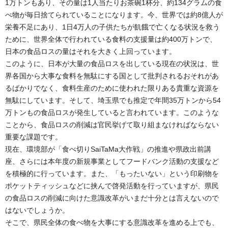
1万トンもあり、その量は1人当たりお茶碗1杯分、約134グラムの食
べ物が毎日捨てられていることになります。今、世界では約8億人が
栄養不足にあり、1日4万人の子供たちが飢餓で亡くなる状況を救う
ために、世界全体で行われている食料の支援量は約400万トンで、
日本の食品ロスの量はそれを大きく上回っています。
このように、日本が大量の食品ロスを出している現在の状況は、世
界各国から大事な食料を無駄にする国として批判されるおそれがあ
るばかりでなく、食料生産のために使われた限りある貴重な資源を
無駄にしています。そして、埼玉県でも推定で年間35万トンから54
万トンもの食品ロスが発生していると言われています。このような
ことから、食品ロスの削減は官民挙げて取り組まなければならない
重要な課題です。
現在、環境部が「食べ切りSaiTaMa大作戦」の推進や県政出前講
座、さらには本年度の新規事業としてフードバンク活動の支援など
を積極的に行っています。また、「もったいない」という印刷物を
ポケットティッシュなどに挟んで啓発活動を行っていますが、県民
の食品ロスの削減に向けた意識改革がいまだ十分とは言えないので
はないでしょうか。
そこで、県民全体の食べ物を大事にする意識改革を進める上でも、