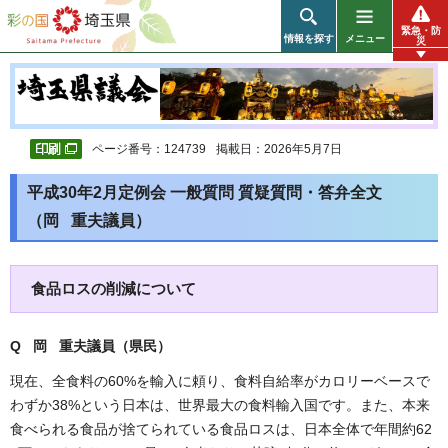
彩の国 埼玉県
緊急・防
情報を探す
メニュー
災
ページ番号：124739
掲載日：2026年5月7日
平成30年2月定例会 一般質問 質疑質問・答弁全文
（岡 重夫議員）
食品ロスの削減について
Q 岡 重夫議員（県民）
現在、全食料の60%を輸入に頼り、食料自給率がカロリーベースで
わずか38%という日本は、世界最大の食料輸入国です。また、本来
食べられる食品が捨てられている食品ロスは、日本全体で年間約62