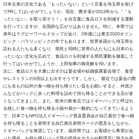
日本古来の文化である「もったいない」という言葉を埼玉県を挙げ
てPRしてはいかがでしょうか。現在、農水省が2013年から『「も
ったいない」を取り戻そう！』を合言葉に食品ロスを削減する運動
を行っていますが、全国的な広がりはありません。特に、本県では
来年はラグビーワールドカップがあり、2年後には東京2020オリン
ピック・パラリンピックの年でもあります。世界各国から埼玉県を
訪れる人たちも多くなり、県民と同時に世界の人たちにも日本のも
ったいない文化を広めて、食品ロスを削減する県民運動を徹底して
行ってはいかがでしょうか、上田知事の御見解を伺います。
次に、食品ロスを大量に出すのは宴会場や結婚披露宴会場で、食堂
やレストランの5倍以上も出すそうです。しかし、最近では宴会の際
にも生もの以外の食べ物を持ち帰りたい旨をお願いすると、仲居さ
んなどがパックに余った料理を詰めて持ち帰ることができる店が多
くなってきました。また、欧米の飲食店ではドギーバッグと呼ばれ
る残した食べ物を持ち帰る小箱や袋が一般的になってきているよう
で、日本でもNPO法人ドギーバッグ普及委員会が自己責任で食べ物
を持ち帰ることを表明する自己責任表明カードの普及をしながら、
ドギーバッグを推奨しています。福井県では、お客様から希望があ
った場合、お持ち帰りパッグ等の提供をホテルや料理店に協力を依