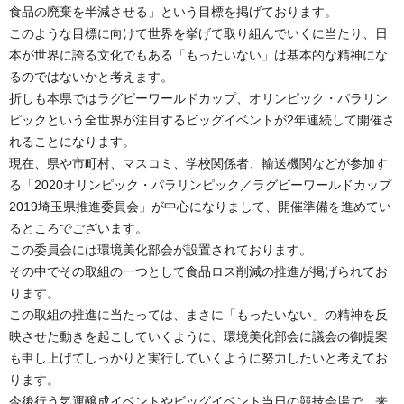
食品の廃棄を半減させる」という目標を掲げております。
このような目標に向けて世界を挙げて取り組んでいくに当たり、日
本が世界に誇る文化でもある「もったいない」は基本的な精神にな
るのではないかと考えます。
折しも本県ではラグビーワールドカップ、オリンピック・パラリン
ピックという全世界が注目するビッグイベントが2年連続して開催さ
れることになります。
現在、県や市町村、マスコミ、学校関係者、輸送機関などが参加す
る「2020オリンピック・パラリンピック／ラグビーワールドカップ
2019埼玉県推進委員会」が中心になりまして、開催準備を進めてい
るところでございます。
この委員会には環境美化部会が設置されております。
その中でその取組の一つとして食品ロス削減の推進が掲げられてお
ります。
この取組の推進に当たっては、まさに「もったいない」の精神を反
映させた動きを起こしていくように、環境美化部会に議会の御提案
も申し上げてしっかりと実行していくように努力したいと考えてお
ります。
今後行う気運醸成イベントやビッグイベント当日の競技会場で、来