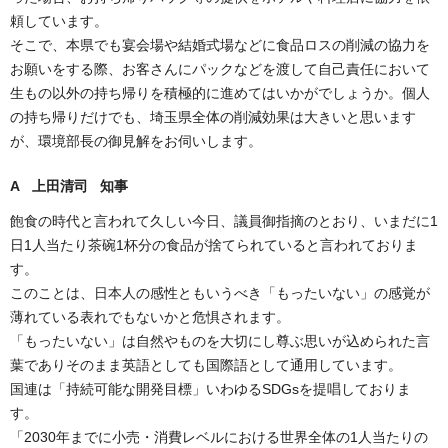
頼しています。
そこで、本県でも宴会場や結婚式場などに食品ロスの削減の協力を
お願いをする際、お客さんにパックなどを渡して自己責任において
生もの以外の持ち帰りを積極的に進めてはいかがでしょうか。個人
の持ち帰りだけでも、埼玉県全体の削減効果は大きいと思います
が、環境部長の御見解をお伺いします。
A 上田清司 知事
飽食の時代と言われて久しい今日、議員御指摘のとおり、いまだに1
日1人当たり茶碗1杯分の食品が捨てられていると言われておりま
す。
このことは、日本人の感性ともいうべき「もったいない」の感覚が
薄れている表れでもないかと危惧されます。
「もったいない」は自然やものを大切にし尊ぶ思いが込められた言
葉でありそのまま英語としても国際語として通用しています。
国連は「持続可能な開発目標」いわゆるSDGsを提唱しておりま
す。
「2030年までに小売・消費レベルにおける世界全体の1人当たりの