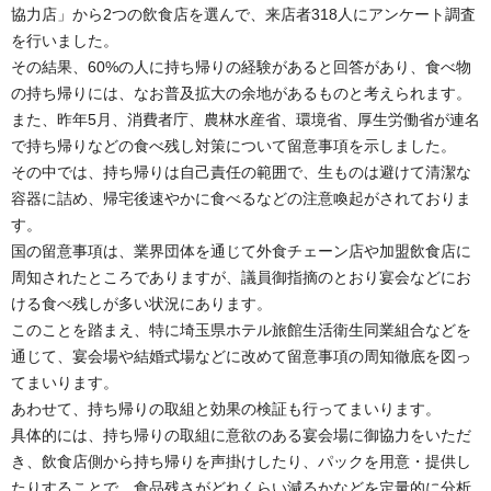
協力店」から2つの飲食店を選んで、来店者318人にアンケート調査
を行いました。
その結果、60%の人に持ち帰りの経験があると回答があり、食べ物
の持ち帰りには、なお普及拡大の余地があるものと考えられます。
また、昨年5月、消費者庁、農林水産省、環境省、厚生労働省が連名
で持ち帰りなどの食べ残し対策について留意事項を示しました。
その中では、持ち帰りは自己責任の範囲で、生ものは避けて清潔な
容器に詰め、帰宅後速やかに食べるなどの注意喚起がされておりま
す。
国の留意事項は、業界団体を通じて外食チェーン店や加盟飲食店に
周知されたところでありますが、議員御指摘のとおり宴会などにお
ける食べ残しが多い状況にあります。
このことを踏まえ、特に埼玉県ホテル旅館生活衛生同業組合などを
通じて、宴会場や結婚式場などに改めて留意事項の周知徹底を図っ
てまいります。
あわせて、持ち帰りの取組と効果の検証も行ってまいります。
具体的には、持ち帰りの取組に意欲のある宴会場に御協力をいただ
き、飲食店側から持ち帰りを声掛けしたり、パックを用意・提供し
たりすることで、食品残さがどれくらい減るかなどを定量的に分析