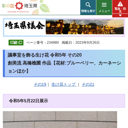
彩の国 埼玉県
緊急・防
情報を探す
メニュー
災
ページ番号：234980
掲載日：2023年9月26日
議事堂を飾る生け花 令和5年 その20
創美流 高橋樵圃 作品【花材:ブルーベリー、カーネーシ
ョンほか】
その19
｜
生け花トップ
｜
その21
令和5年5月22日展示