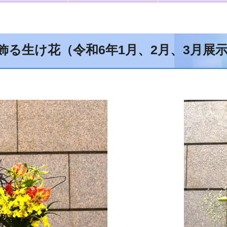
飾る生け花（令和6年1月、2月、3月展