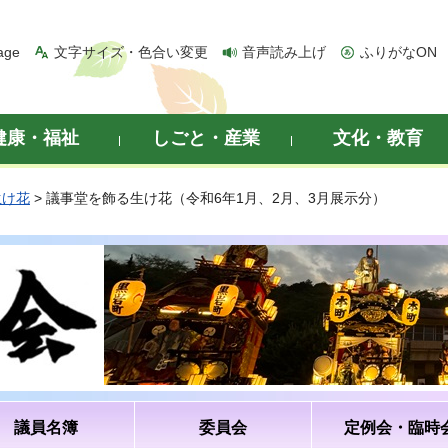
age
文字サイズ・色合い変更
音声読み上げ
ふりがなON
健康・福祉
しごと・産業
文化・教育
生け花
> 議事堂を飾る生け花（令和6年1月、2月、3月展示分）
議員名簿
委員会
定例会・臨時