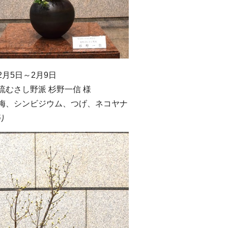
月5日～2月9日
流むさし野派 杉野一信 様
梅、シンビジウム、つげ、ネコヤナ
り