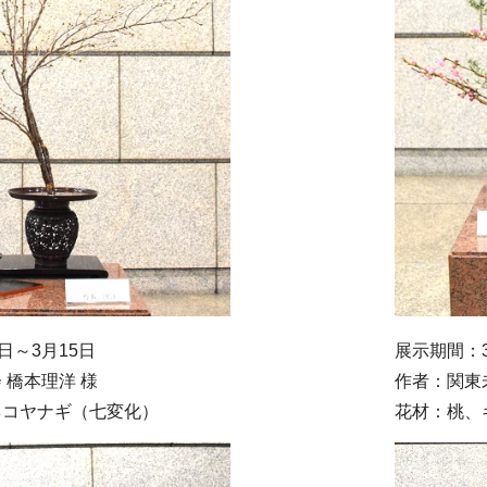
日～3月15日
展示期間：3
 橋本理洋 様
作者：関東
ネコヤナギ（七変化）
花材：桃、