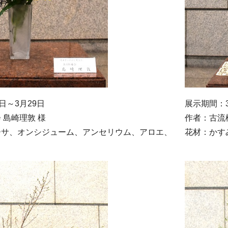
日～3月29日
展示期間：3
 島崎理敦 様
作者：古流
ーサ、オンシジューム、アンセリウム、アロエ、
花材：かす