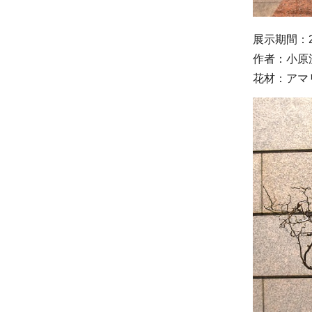
展示期間：2
作者：小原
花材：アマ