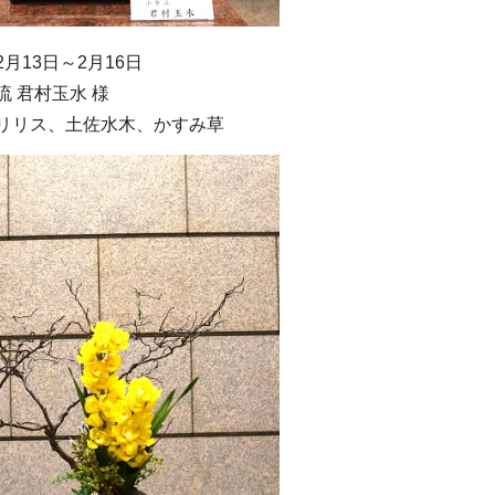
月13日～2月16日
流 君村玉水 様
リリス、土佐水木、かすみ草