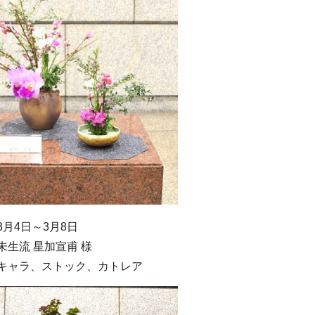
月4日～3月8日
未生流 星加宣甫 様
キャラ、ストック、カトレア