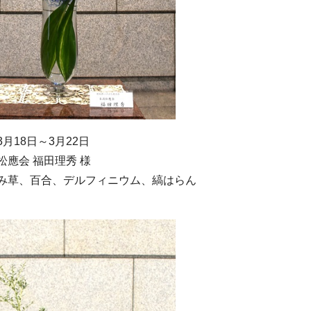
月18日～3月22日
松應会 福田理秀 様
み草、百合、デルフィニウム、縞はらん