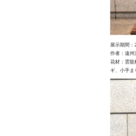
展示期間：2
作者：遠州
花材：雲龍
ギ、小手ま