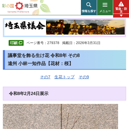
彩の国 埼玉県
緊急・防
情報を探す
メニュー
災
ページ番号：279378
掲載日：2026年3月31日
議事堂を飾る生け花 令和8年 その8
遠州 小林一知作品【花材：桜】
その7
生花トップ
その9
令和8年2月24日展示