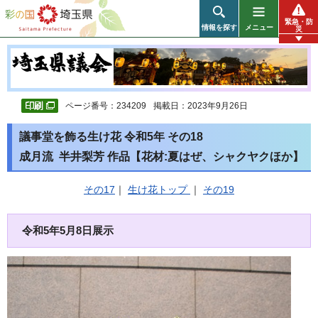
彩の国 埼玉県
緊急・防
情報を探す
メニュー
災
ページ番号：234209
掲載日：2023年9月26日
議事堂を飾る生け花 令和5年 その18
成月流 半井梨芳 作品【花材:夏はぜ、シャクヤクほか】
その17
｜
生け花トップ
｜
その19
令和5年5月8日展示