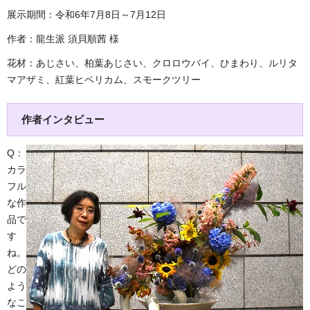
展示期間：令和6年7月8日～7月12日
作者：龍生派 須貝順茜 様
花材：あじさい、柏葉あじさい、クロロウバイ、ひまわり、ルリタ
マアザミ、紅葉ヒペリカム、スモークツリー
作者インタビュー
Q：
カラ
フル
な作
品で
す
ね。
どの
よう
なこ