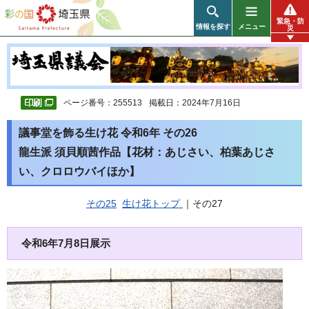
彩の国 埼玉県
緊急・防
情報を探す
メニュー
災
ページ番号：255513
掲載日：2024年7月16日
議事堂を飾る生け花 令和6年 その26
龍生派 須貝順茜作品【花材：あじさい、柏葉あじさ
い、クロロウバイほか】
その25
生け花トップ
｜その27
令和6年7月8日展示