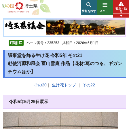
彩の国 埼玉県
緊急・防
情報を探す
メニュー
災
ページ番号：235253
掲載日：2026年6月1日
議事堂を飾る生け花 令和5年 その21
勅使河原和風会 冨山雪庭 作品【花材:葛のつる、ギガン
チウムほか】
その20
｜
生け花トップ
｜
その22
令和5年5月29日展示