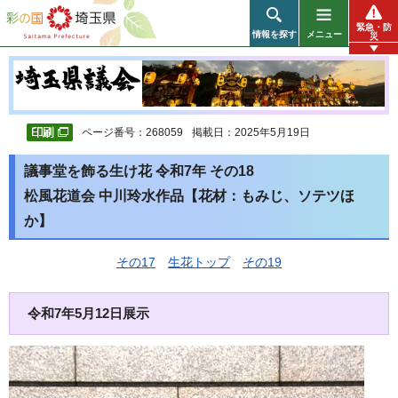
彩の国 埼玉県
緊急・防
情報を探す
メニュー
災
ページ番号：268059
掲載日：2025年5月19日
議事堂を飾る生け花 令和7年 その18
松風花道会 中川玲水作品【花材：もみじ、ソテツほ
か】
その17
生花トップ
その19
令和7年5月12日展示