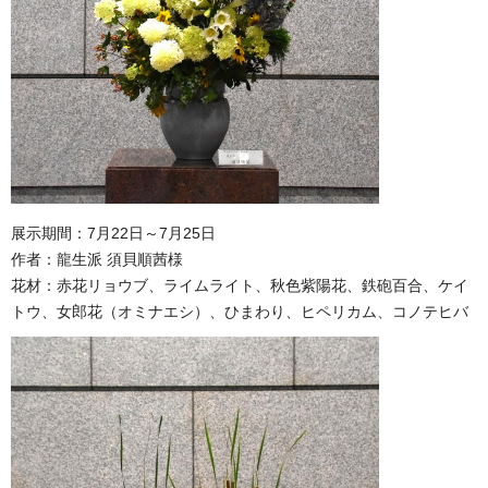
展示期間：7月22日～7月25日
作者：龍生派 須貝順茜様
花材：赤花リョウブ、ライムライト、秋色紫陽花、鉄砲百合、ケイ
トウ、女郎花（オミナエシ）、ひまわり、ヒペリカム、コノテヒバ