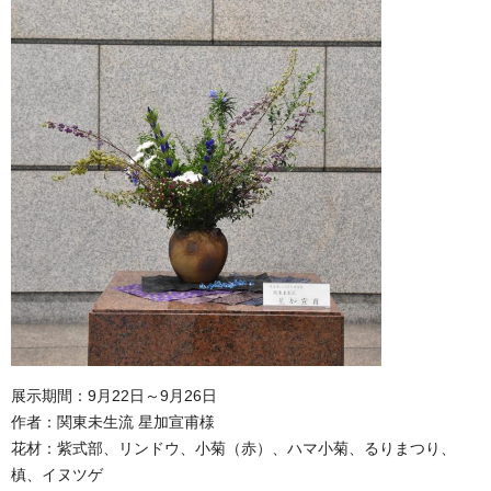
展示期間：9月22日～9月26日
作者：関東未生流 星加宣甫様
花材：紫式部、リンドウ、小菊（赤）、ハマ小菊、るりまつり、
槙、イヌツゲ